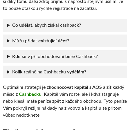
si díky tomu další zdroj příjmu s naprosto stejným úsilím. Je
to pouze otázkou rychlé registrace na začátku.
Co udělat
, abych získal cashback?
Můžu přidat
existující účet
?
Kde se
v při obchodování
bere
Cashback?
Kolik
reálně na Cashbacku
vydělám
?
Optimální strategií je
zhodnocovat kapitál s AOS
a
žít
každý
měsíc
z
Cashbacku
. Kapitál vám roste, ale i když stagnuje
nebo klesá, máte peníze zpět z každého obchodu. Tyto peníze
Vám pokryjí režijní náklady na živobytí a kapitálu se přitom
vůbec nedotknete.