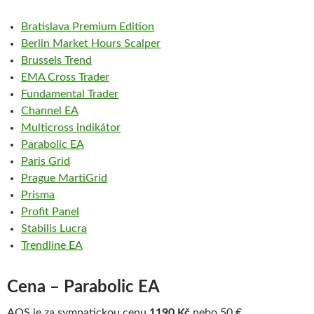
Bratislava Premium Edition
Berlin Market Hours Scalper
Brussels Trend
EMA Cross Trader
Fundamental
Trader
Channel EA
Multicross indikátor
Parabolic EA
Paris Grid
Prague MartiGrid
Prisma
Profit Panel
Stabilis Lucra
Trendline EA
Cena – Parabolic EA
AOS je za sympatickou cenu
1190 Kč
nebo 50 €.