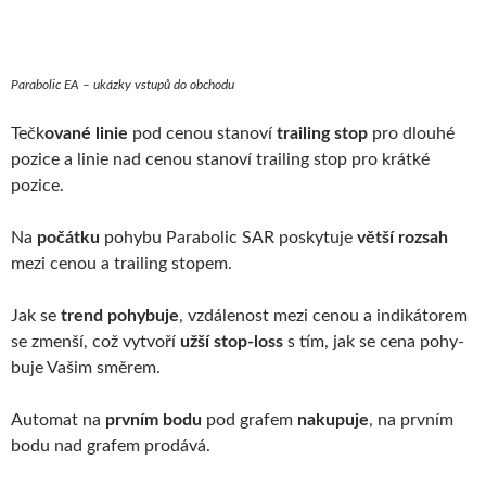
Parabolic EA – ukázky vstupů do obchodu
Teč­k
o­vané linie
pod cenou sta­noví
trai­ling stop
pro dlouhé
pozice a linie nad cenou sta­noví trai­ling stop pro krátké
pozice.
Na
počátku
pohybu Para­bo­lic SAR posky­tuje
větší roz­sah
mezi cenou a trai­ling sto­pem.
Jak se
trend pohy­buje
, vzdá­le­nost mezi cenou a indi­ká­to­rem
se zmenší, což vytvoří
užší stop-loss
s tím, jak se cena pohy­
buje Vašim směrem.
Automat na
prv­ním bodu
pod gra­fem
naku­puje
, na prv­ním
bodu nad gra­fem prodává.