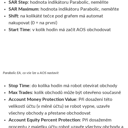
SAR Step
: hodnota indikátoru Parabolic, neměňte
SAR Maximum
: hodnota indikátoru Parabolic, neměňte
Shift
: na kolikáté tečce pod grafem má automat
nakupovat (0 = na první)
Start Time
: v kolik hodin má začít AOS obchodovat
Parabolic EA, co vše lze u AOS nastavit
Stop Time
: do kolika hodin má robot otevírat obchody
Max Trades
: kolik obchodů může být otevřeno současně
Account Money Protection Value
: Při dosažení této
velikosti účtu (v měně účtu) se robot vypne, uzavře
všechny obchody a přestane obchodovat
Account Equity Percent Protection
: Při dosaženém
procentu z majetku účtu robot uzavře všechny obchody a