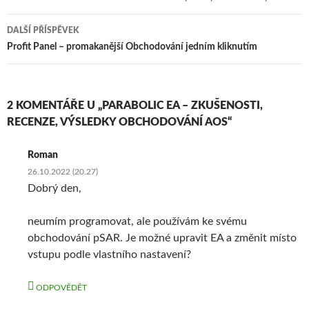
příspěvky
DALŠÍ PŘÍSPĚVEK
Profit Panel – promakanější Obchodování jedním kliknutím
2 KOMENTÁŘE U „PARABOLIC EA – ZKUŠENOSTI,
RECENZE, VÝSLEDKY OBCHODOVÁNÍ AOS“
Roman
26.10.2022 (20.27)
Dobrý den,
neumím programovat, ale používám ke svému
obchodování pSAR. Je možné upravit EA a změnit místo
vstupu podle vlastního nastavení?
ODPOVĚDĚT