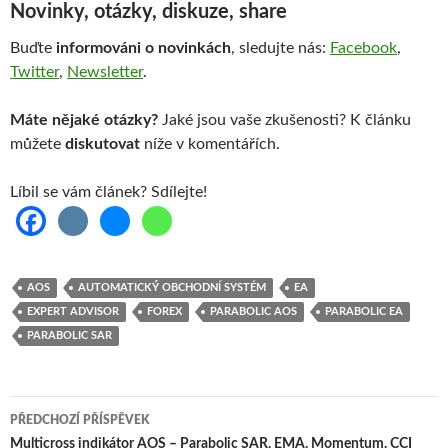
Novinky, otázky, diskuze, share
Buďte
informováni o novinkách
, sledujte nás:
Facebook
,
Twitter
,
Newsletter
.
Máte nějaké otázky?
Jaké jsou vaše zkušenosti? K článku
můžete
diskutovat
níže v komentářích.
Líbil se vám článek? Sdílejte!
AOS
AUTOMATICKÝ OBCHODNÍ SYSTÉM
EA
EXPERT ADVISOR
FOREX
PARABOLIC AOS
PARABOLIC EA
PARABOLIC SAR
Navigace
PŘEDCHOZÍ PŘÍSPĚVEK
pro
Multicross indikátor AOS – Parabolic SAR, EMA, Momentum, CCI