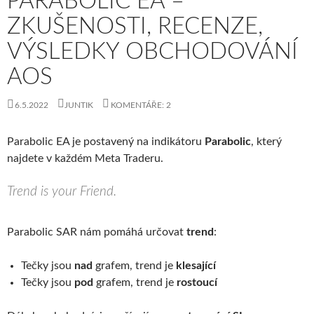
PARABOLIC EA –
ZKUŠENOSTI, RECENZE,
VÝSLEDKY OBCHODOVÁNÍ
AOS
6.5.2022
JUNTIK
KOMENTÁŘE: 2
Parabolic EA je postavený na indikátoru
Parabolic
, který
najdete v každém Meta Traderu.
Trend is your Friend.
Parabolic SAR nám pomáhá určovat
trend
:
Tečky jsou
nad
grafem, trend je
klesající
Tečky jsou
pod
grafem, trend je
rostoucí