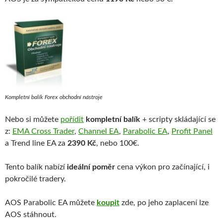
Kompletní balík Forex obchodní nástroje
Nebo si můžete
pořídit
kompletní balík
+ scripty skládající se
z:
EMA Cross Trader
,
Channel EA
,
Parabolic EA
,
Profit Panel
a Trend line EA za
2390 Kč
, nebo 100€.
Tento balík nabízí
ideální poměr
cena výkon pro začínající, i
pokročilé tradery.
AOS Parabolic EA můžete
koupit
zde, po jeho zaplacení lze
AOS stáhnout.