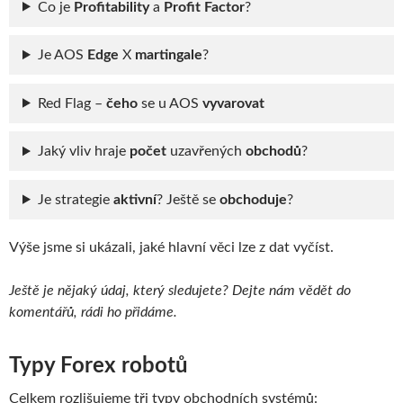
Co je
Profitability
a
Profit Factor
?
Je AOS
Edge
X
martingale
?
Red Flag –
čeho
se u AOS
vyvarovat
Jaký vliv hraje
počet
uzavřených
obchodů
?
Je strategie
aktivní
? Ještě se
obchoduje
?
Výše jsme si ukázali, jaké hlavní věci lze z dat vyčíst.
Ještě je nějaký údaj, který sledujete? Dejte nám vědět do
komentářů, rádi ho přidáme.
Typy Forex robotů
Celkem rozlišujeme tři typy obchodních systémů: