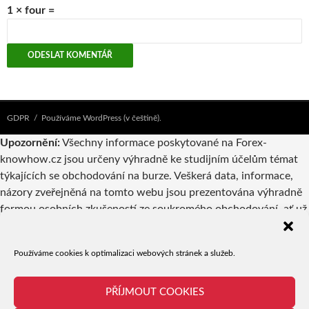
1 × four =
GDPR
Používáme WordPress (v češtině).
Upozornění:
Všechny informace poskytované na Forex-
knowhow.cz jsou určeny výhradně ke studijním účelům témat
týkajících se obchodování na burze. Veškerá data, informace,
názory zveřejněná na tomto webu jsou prezentována výhradně
formou osobních zkušeností ze soukromého obchodování, ať už
vlastníků webu nebo autorů příspěvků. Pokud jsou v
takovýchto příspěvcích zmiňovány konkrétní společnosti,
Používáme cookies k optimalizaci webových stránek a služeb.
produkty či obchodní příležitosti, nelze to v žádném případě
považovat za reklamu či doporučení a jejich případné využití je
tedy výhradně věcí odpovědnosti a uvážení uživatele.
PŘÍJMOUT COOKIES
Provozovatel serveru ani jednotliví autoři nejsou registrovanými