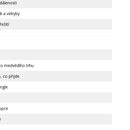
zdálenosti
i a velryby
ežití
o medvědího trhu
, co přijde
angle
opce
y