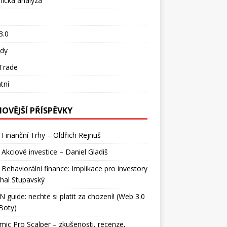
ická analýza
o
3.0
ady
Trade
tní
NOVĚJŠÍ PŘÍSPĚVKY
 Finanční Trhy – Oldřich Rejnuš
 Akciové investice – Daniel Gladiš
 Behaviorální finance: Implikace pro investory
hal Stupavský
 guide: nechte si platit za chození! (Web 3.0
Boty)
ic Pro Scalper – zkušenosti, recenze,