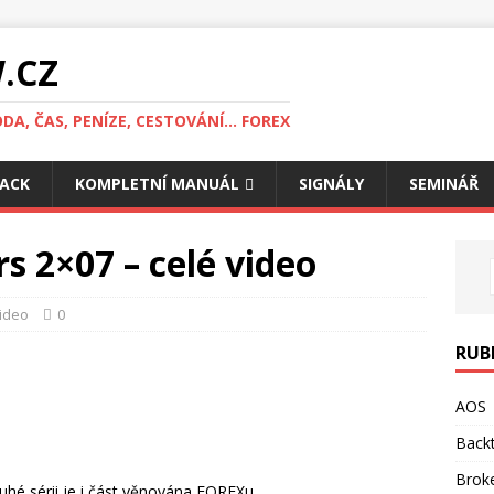
.CZ
DA, ČAS, PENÍZE, CESTOVÁNÍ... FOREX
ACK
KOMPLETNÍ MANUÁL
SIGNÁLY
SEMINÁŘ
s 2×07 – celé video
ideo
0
RUB
AOS
Backt
Brok
ruhé sérii je i část věnována FOREXu.