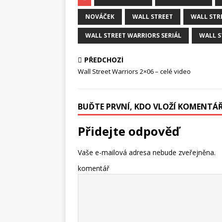
NOVÁČEK
WALL STREET
WALL STR
WALL STREET WARRIORS SERIÁL
WALL S
PŘEDCHOZÍ
Wall Street Warriors 2×06 – celé video
BUĎTE PRVNÍ, KDO VLOŽÍ KOMENTÁ
Přidejte odpověď
Vaše e-mailová adresa nebude zveřejněna.
komentář