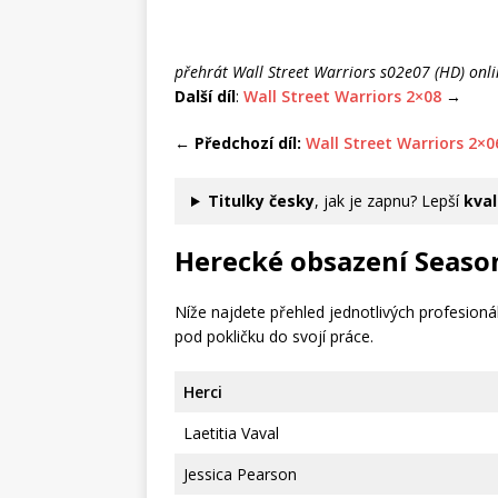
přehrát Wall Street Warriors s02e07 (HD)
onli
Další díl
:
Wall Street Warriors 2×08
→
←
Předchozí díl:
Wall Street Warrio
rs 2×0
Titulky česky
, jak je zapnu? Lepší
kval
Herecké obsazení Seaso
Níže najdete přehled jednotlivých profesionál
pod pokličku do svojí práce.
Herci
Laetitia Vaval
Jessica Pearson