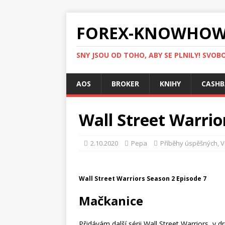
FOREX-KNOWHOW
SNY JSOU OD TOHO, ABY SE PLNILY! SVOBO
AOS
BROKER
KNIHY
CASHB
Wall Street Warrior
2.10.2020
Pepa
Příběhy úspěšných
,
V
Wall Street Warriors Season 2 Episode 7
Mačkanice
Přidávám další sérii Wall Street Warriors, v d