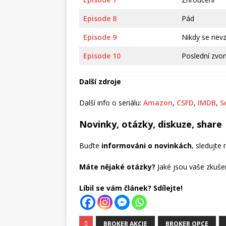
Episode 8
Pád
Episode 9
Nikdy se nev
Episode 10
Poslední zvo
Další zdroje
Další info o seriálu:
Amazon
,
CSFD
,
IMDB
,
S
Novinky, otázky, diskuze, share
Buďte
informováni o novinkách
, sledujte
Máte nějaké otázky?
Jaké jsou vaše zkuše
Líbil se vám článek? Sdílejte!
BROKER AKCIE
BROKER OPCE