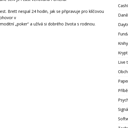
Cash
lest. Brett nespal 24 hodin, jak se připravuje pro klíčovou
Daně
pohovor v
oditní „poker“ a užívá si dobrého života s rodinou.
Dayt
Fund
Knihy
Kryp
Live 
Obch
Paper
Příb
Psyc
Signá
Soft