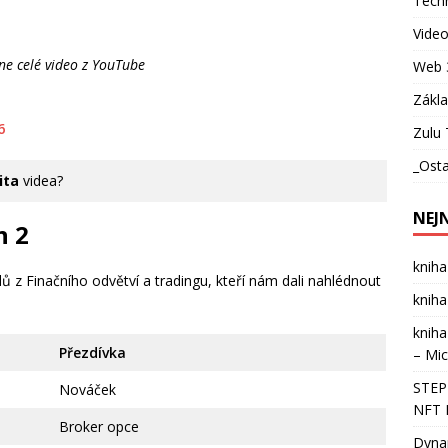
Techn
Vide
ne celé video z YouTube
Web 
Zákl
6
Zulu 
_Osta
ita
videa?
NEJ
n 2
kniha
ů z Finačního odvětví a tradingu, kteří nám dali nahlédnout
kniha
kniha
Přezdívka
– Mic
STEPN
Nováček
NFT 
Broker opce
Dynam