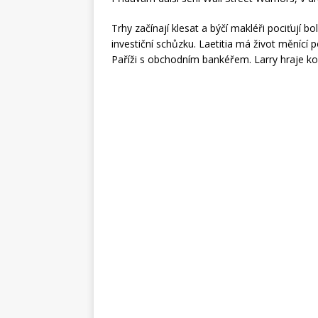
Trhy začínají klesat a býčí makléři pociťují bo
investiční schůzku. Laetitia má život měnící 
Paříži s obchodním bankéřem. Larry hraje kom