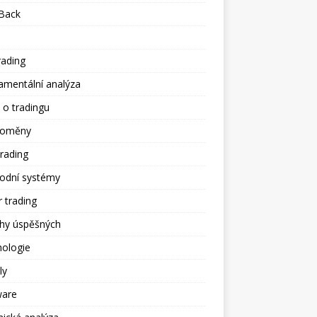
Back
rading
amentální analýza
 o tradingu
toměny
trading
odní systémy
 trading
ěhy úspěšných
hologie
ly
ware