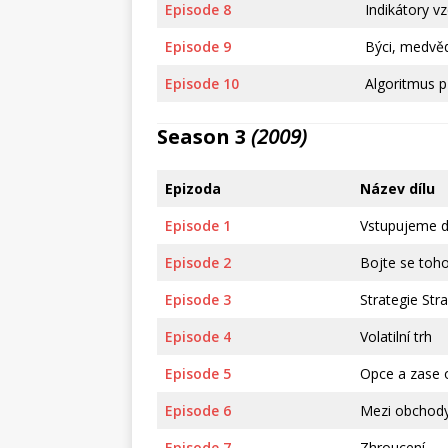
Episode 8
Indikátory v
Episode 9
Býci, medvěd
Episode 10
Algoritmus př
Season 3
(2009)
Epizoda
Název dílu
Episode 1
Vstupujeme d
Episode 2
Bojte se toho
Episode 3
Strategie Str
Episode 4
Volatilní trh
Episode 5
Opce a zase 
Episode 6
Mezi obchod
Episode 7
Zhroucení