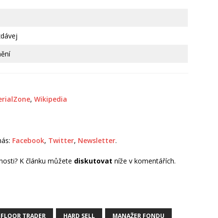
zdávej
nění
erialZone
,
Wikipedia
 nás:
Facebook
,
Twitter
,
Newsletter
.
nosti? K článku můžete
diskutovat
níže v komentářích.
FLOOR TRADER
HARD SELL
MANAŽER FONDU