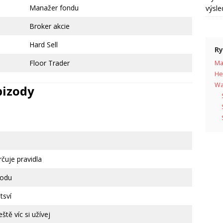
Manažer fondu
výsl
Broker akcie
Hard Sell
Ry
Floor Trader
Ma
He
Wa
pizody
rčuje pravidla
hodu
tsví
ště víc si užívej