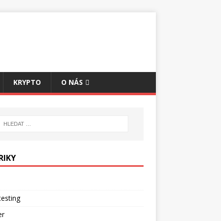
KRYPTO
O NÁS
RIKY
esting
er