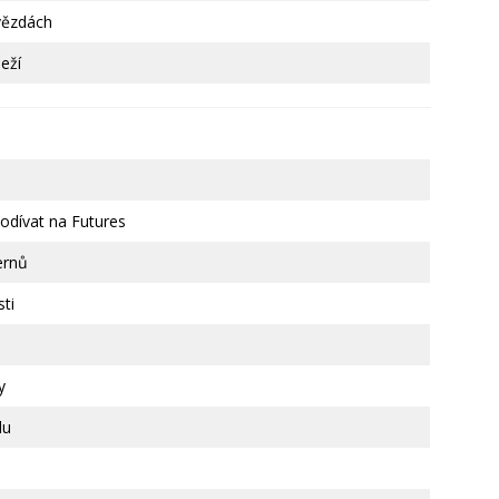
vězdách
leží
odívat na Futures
ernů
sti
y
lu