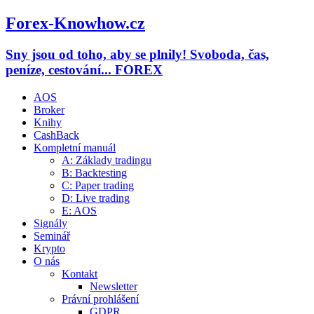
Forex-Knowhow.cz
Sny jsou od toho, aby se plnily! Svoboda, čas,
peníze, cestování... FOREX
AOS
Broker
Knihy
CashBack
Kompletní manuál
A: Základy tradingu
B: Backtesting
C: Paper trading
D: Live trading
E: AOS
Signály
Seminář
Krypto
O nás
Kontakt
Newsletter
Právní prohlášení
GDPR