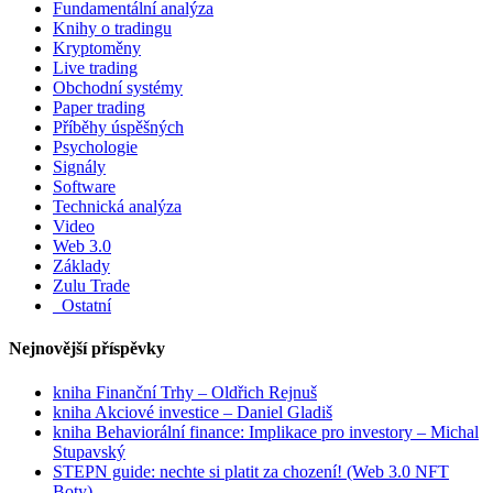
Fundamentální analýza
Knihy o tradingu
Kryptoměny
Live trading
Obchodní systémy
Paper trading
Příběhy úspěšných
Psychologie
Signály
Software
Technická analýza
Video
Web 3.0
Základy
Zulu Trade
_Ostatní
Nejnovější příspěvky
kniha Finanční Trhy – Oldřich Rejnuš
kniha Akciové investice – Daniel Gladiš
kniha Behaviorální finance: Implikace pro investory – Michal
Stupavský
STEPN guide: nechte si platit za chození! (Web 3.0 NFT
Boty)