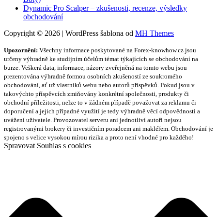
Dynamic Pro Scalper – zkušenosti, recenze, výsledky
obchodování
Copyright © 2026 | WordPress šablona od
MH Themes
Upozornění:
Všechny informace poskytované na Forex-knowhow.cz jsou
určeny výhradně ke studijním účelům témat týkajících se obchodování na
burze. Veškerá data, informace, názory zveřejněná na tomto webu jsou
prezentována výhradně formou osobních zkušeností ze soukromého
obchodování, ať už vlastníků webu nebo autorů příspěvků. Pokud jsou v
takovýchto příspěvcích zmiňovány konkrétní společnosti, produkty či
obchodní příležitosti, nelze to v žádném případě považovat za reklamu či
doporučení a jejich případné využití je tedy výhradně věcí odpovědnosti a
uvážení uživatele. Provozovatel serveru ani jednotliví autoři nejsou
registrovanými brokery či investičním poradcem ani makléřem. Obchodování je
spojeno s velice vysokou mírou rizika a proto není vhodné pro každého!
Spravovat Souhlas s cookies