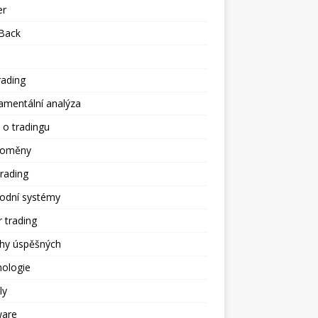
er
Back
rading
amentální analýza
 o tradingu
toměny
trading
odní systémy
 trading
ěhy úspěšných
hologie
ly
ware