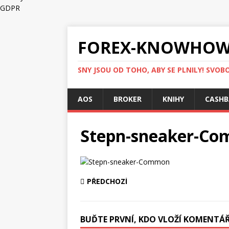
GDPR
FOREX-KNOWHOW
SNY JSOU OD TOHO, ABY SE PLNILY! SVOBO
AOS
BROKER
KNIHY
CASHB
Stepn-sneaker-C
PŘEDCHOZÍ
BUĎTE PRVNÍ, KDO VLOŽÍ KOMENTÁ