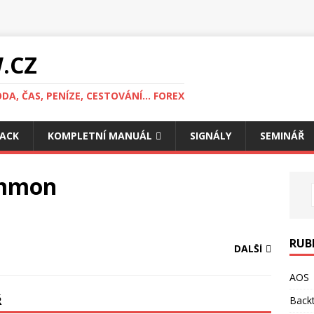
.CZ
DA, ČAS, PENÍZE, CESTOVÁNÍ... FOREX
ACK
KOMPLETNÍ MANUÁL
SIGNÁLY
SEMINÁŘ
ommon
RUB
DALŠÍ
AOS
Ř
Backt