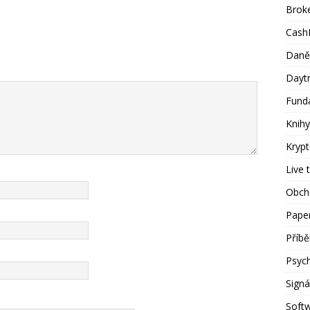
Brok
Cash
Daně
Dayt
Fund
Knihy
Kryp
Live 
Obch
Paper
Příb
Psyc
Signá
Soft