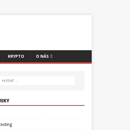
KRYPTO
O NÁS
RIKY
esting