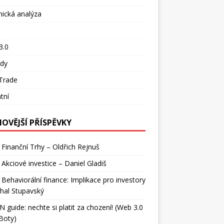
ická analýza
o
3.0
ady
Trade
tní
NOVĚJŠÍ PŘÍSPĚVKY
 Finanční Trhy – Oldřich Rejnuš
 Akciové investice – Daniel Gladiš
 Behaviorální finance: Implikace pro investory
hal Stupavský
 guide: nechte si platit za chození! (Web 3.0
Boty)