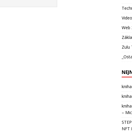
Techn
Vide
Web 
Zákl
Zulu 
_Osta
NEJ
kniha
kniha
kniha
– Mic
STEPN
NFT 