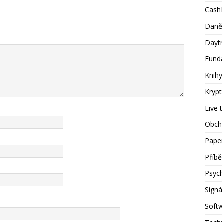
Cash
Daně
Dayt
Fund
Knihy
Kryp
Live 
Obch
Paper
Příb
Psyc
Signá
Soft