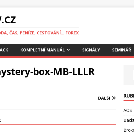
.CZ
DA, ČAS, PENÍZE, CESTOVÁNÍ... FOREX
ACK
KOMPLETNÍ MANUÁL
SIGNÁLY
SEMINÁŘ
mystery-box-MB-LLLR
RUB
DALŠÍ
AOS
Ř
Backt
Brok