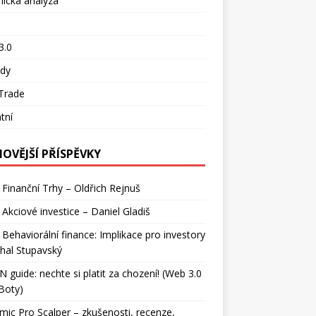
ická analýza
o
3.0
ady
Trade
tní
NOVĚJŠÍ PŘÍSPĚVKY
 Finanční Trhy – Oldřich Rejnuš
 Akciové investice – Daniel Gladiš
 Behaviorální finance: Implikace pro investory
hal Stupavský
 guide: nechte si platit za chození! (Web 3.0
Boty)
ic Pro Scalper – zkušenosti, recenze,