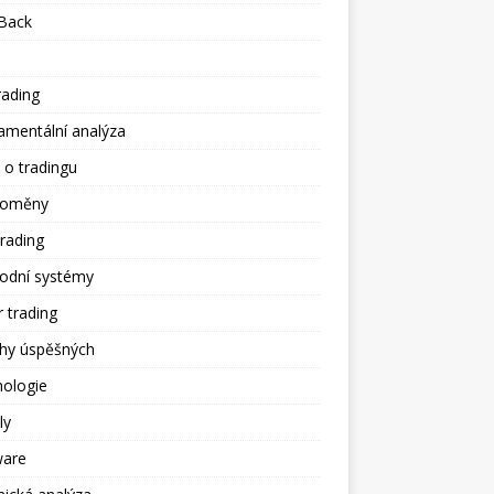
Back
rading
amentální analýza
 o tradingu
toměny
trading
odní systémy
 trading
ěhy úspěšných
hologie
ly
ware