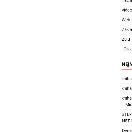
Techn
Vide
Web 
Zákl
Zulu 
_Osta
NEJ
kniha
kniha
kniha
– Mic
STEPN
NFT 
Dynam