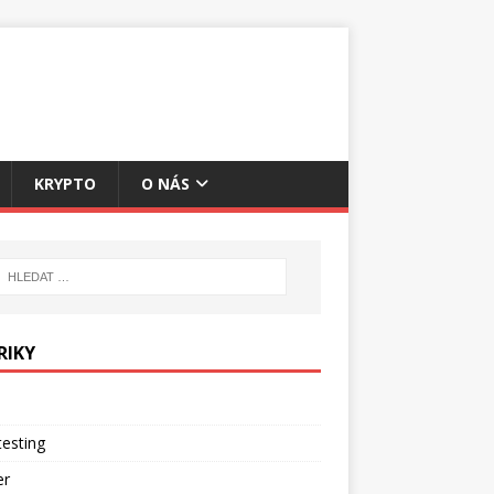
KRYPTO
O NÁS
RIKY
esting
er