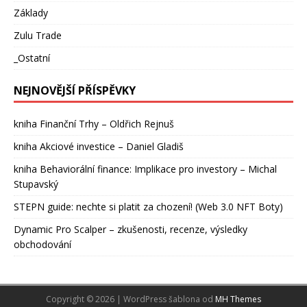
Základy
Zulu Trade
_Ostatní
NEJNOVĚJŠÍ PŘÍSPĚVKY
kniha Finanční Trhy – Oldřich Rejnuš
kniha Akciové investice – Daniel Gladiš
kniha Behaviorální finance: Implikace pro investory – Michal
Stupavský
STEPN guide: nechte si platit za chození! (Web 3.0 NFT Boty)
Dynamic Pro Scalper – zkušenosti, recenze, výsledky
obchodování
Copyright © 2026 | WordPress šablona od
MH Themes