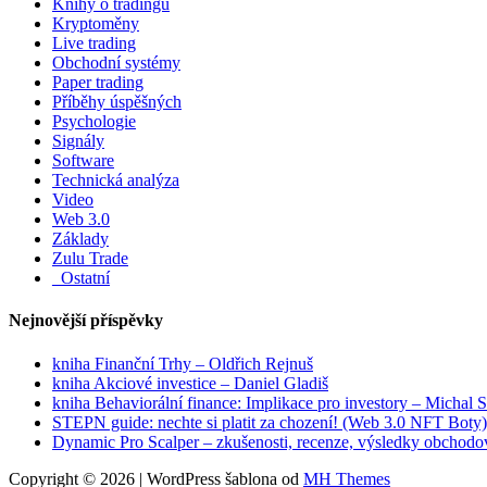
Knihy o tradingu
Kryptoměny
Live trading
Obchodní systémy
Paper trading
Příběhy úspěšných
Psychologie
Signály
Software
Technická analýza
Video
Web 3.0
Základy
Zulu Trade
_Ostatní
Nejnovější příspěvky
kniha Finanční Trhy – Oldřich Rejnuš
kniha Akciové investice – Daniel Gladiš
kniha Behaviorální finance: Implikace pro investory – Michal 
STEPN guide: nechte si platit za chození! (Web 3.0 NFT Boty)
Dynamic Pro Scalper – zkušenosti, recenze, výsledky obchodo
Copyright © 2026 | WordPress šablona od
MH Themes