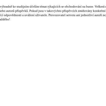
hradně ke studijním účelům témat týkajících se obchodování na burze. Veškerá d
bo autorů příspěvků. Pokud jsou v takovýchto příspěvcích zmiňovány konkrétní sp
ěcí odpovědnosti a uvážení uživatele. Provozovatel serveru ani jednotliví autoři 
každého!