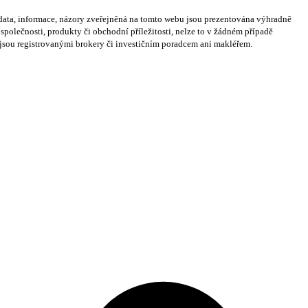
ata, informace, názory zveřejněná na tomto webu jsou prezentována výhradně
olečnosti, produkty či obchodní příležitosti, nelze to v žádném případě
nejsou registrovanými brokery či investičním poradcem ani makléřem.