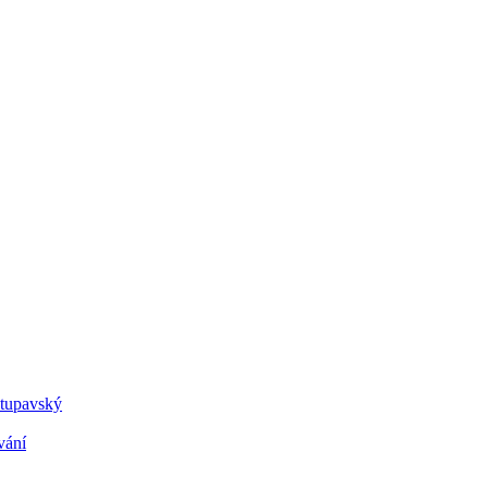
Stupavský
vání