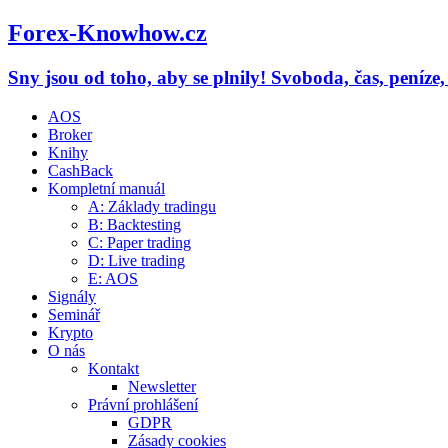
Forex-Knowhow.cz
Sny jsou od toho, aby se plnily! Svoboda, čas, peníze
AOS
Broker
Knihy
CashBack
Kompletní manuál
A: Základy tradingu
B: Backtesting
C: Paper trading
D: Live trading
E: AOS
Signály
Seminář
Krypto
O nás
Kontakt
Newsletter
Právní prohlášení
GDPR
Zásady cookies