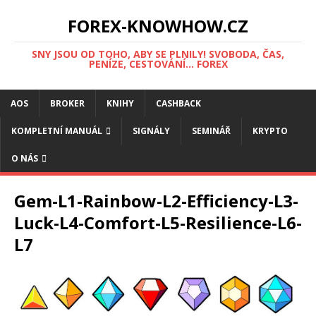
FOREX-KNOWHOW.CZ
SNY JSOU OD TOHO, ABY SE PLNILY! SVOBODA, ČAS,
PENÍZE, CESTOVÁNÍ... FOREX
AOS
BROKER
KNIHY
CASHBACK
KOMPLETNÍ MANUÁL
SIGNÁLY
SEMINÁŘ
KRYPTO
O NÁS
Gem-L1-Rainbow-L2-Efficiency-L3-
Luck-L4-Comfort-L5-Resilience-L6-
L7