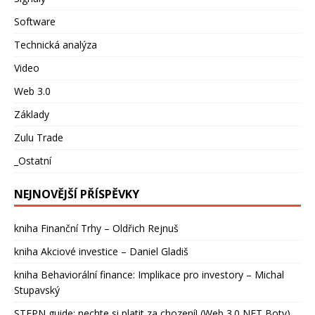
Software
Technická analýza
Video
Web 3.0
Základy
Zulu Trade
_Ostatní
NEJNOVĚJŠÍ PŘÍSPĚVKY
kniha Finanční Trhy – Oldřich Rejnuš
kniha Akciové investice – Daniel Gladiš
kniha Behaviorální finance: Implikace pro investory – Michal
Stupavský
STEPN guide: nechte si platit za chození! (Web 3.0 NFT Boty)