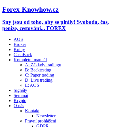
Forex-Knowhow.cz
Sny jsou od toho, aby se plnily! Svoboda, čas,
peníze, cestování... FOREX
AOS
Broker
Knihy
CashBack
Kompletní manuál
A: Základy tradingu
B: Backtesting
C: Paper trading
D: Live trading
E: AOS
Signály
Seminář
Krypto
O nás
Kontakt
Newsletter
Právní prohlášení
GDPR