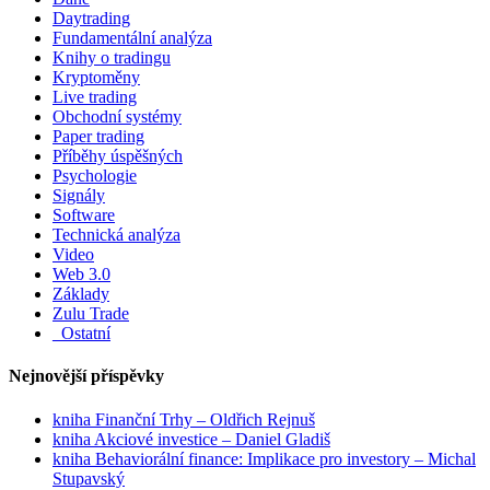
Daytrading
Fundamentální analýza
Knihy o tradingu
Kryptoměny
Live trading
Obchodní systémy
Paper trading
Příběhy úspěšných
Psychologie
Signály
Software
Technická analýza
Video
Web 3.0
Základy
Zulu Trade
_Ostatní
Nejnovější příspěvky
kniha Finanční Trhy – Oldřich Rejnuš
kniha Akciové investice – Daniel Gladiš
kniha Behaviorální finance: Implikace pro investory – Michal
Stupavský