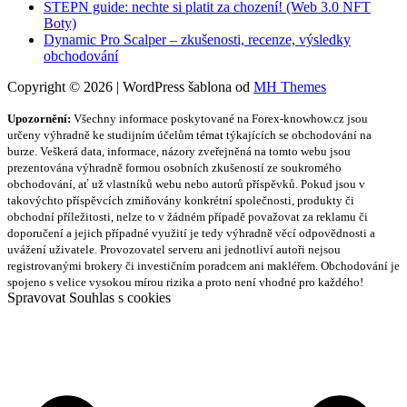
STEPN guide: nechte si platit za chození! (Web 3.0 NFT
Boty)
Dynamic Pro Scalper – zkušenosti, recenze, výsledky
obchodování
Copyright © 2026 | WordPress šablona od
MH Themes
Upozornění:
Všechny informace poskytované na Forex-knowhow.cz jsou
určeny výhradně ke studijním účelům témat týkajících se obchodování na
burze. Veškerá data, informace, názory zveřejněná na tomto webu jsou
prezentována výhradně formou osobních zkušeností ze soukromého
obchodování, ať už vlastníků webu nebo autorů příspěvků. Pokud jsou v
takovýchto příspěvcích zmiňovány konkrétní společnosti, produkty či
obchodní příležitosti, nelze to v žádném případě považovat za reklamu či
doporučení a jejich případné využití je tedy výhradně věcí odpovědnosti a
uvážení uživatele. Provozovatel serveru ani jednotliví autoři nejsou
registrovanými brokery či investičním poradcem ani makléřem. Obchodování je
spojeno s velice vysokou mírou rizika a proto není vhodné pro každého!
Spravovat Souhlas s cookies