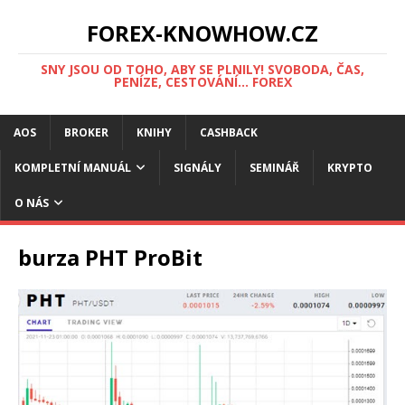
FOREX-KNOWHOW.CZ
SNY JSOU OD TOHO, ABY SE PLNILY! SVOBODA, ČAS,
PENÍZE, CESTOVÁNÍ... FOREX
AOS
BROKER
KNIHY
CASHBACK
KOMPLETNÍ MANUÁL
SIGNÁLY
SEMINÁŘ
KRYPTO
O NÁS
burza PHT ProBit