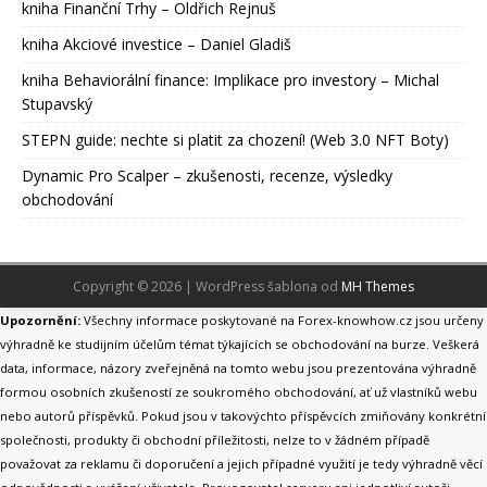
kniha Finanční Trhy – Oldřich Rejnuš
kniha Akciové investice – Daniel Gladiš
kniha Behaviorální finance: Implikace pro investory – Michal
Stupavský
STEPN guide: nechte si platit za chození! (Web 3.0 NFT Boty)
Dynamic Pro Scalper – zkušenosti, recenze, výsledky
obchodování
Copyright © 2026 | WordPress šablona od
MH Themes
Upozornění:
Všechny informace poskytované na Forex-knowhow.cz jsou určeny
výhradně ke studijním účelům témat týkajících se obchodování na burze. Veškerá
data, informace, názory zveřejněná na tomto webu jsou prezentována výhradně
formou osobních zkušeností ze soukromého obchodování, ať už vlastníků webu
nebo autorů příspěvků. Pokud jsou v takovýchto příspěvcích zmiňovány konkrétní
společnosti, produkty či obchodní příležitosti, nelze to v žádném případě
považovat za reklamu či doporučení a jejich případné využití je tedy výhradně věcí