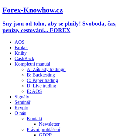
Forex-Knowhow.cz
Sny jsou od toho, aby se plnily! Svoboda, čas,
peníze, cestování... FOREX
AOS
Broker
Knihy
CashBack
Kompletní manuál
A: Základy tradingu
B: Backtesting
C: Paper trading
D: Live trading
E: AOS
Signály
Seminář
Krypto
O nás
Kontakt
Newsletter
Právní prohlášení
GDPR