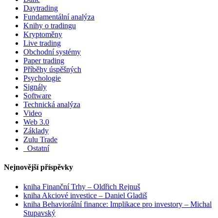
Daytrading
Fundamentální analýza
Knihy o tradingu
Kryptoměny
Live trading
Obchodní systémy
Paper trading
Příběhy úspěšných
Psychologie
Signály
Software
Technická analýza
Video
Web 3.0
Základy
Zulu Trade
_Ostatní
Nejnovější příspěvky
kniha Finanční Trhy – Oldřich Rejnuš
kniha Akciové investice – Daniel Gladiš
kniha Behaviorální finance: Implikace pro investory – Michal
Stupavský