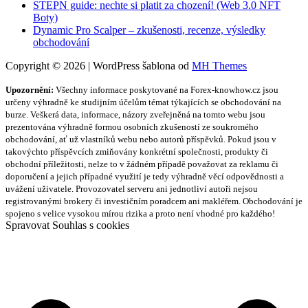
STEPN guide: nechte si platit za chození! (Web 3.0 NFT
Boty)
Dynamic Pro Scalper – zkušenosti, recenze, výsledky
obchodování
Copyright © 2026 | WordPress šablona od
MH Themes
Upozornění:
Všechny informace poskytované na Forex-knowhow.cz jsou
určeny výhradně ke studijním účelům témat týkajících se obchodování na
burze. Veškerá data, informace, názory zveřejněná na tomto webu jsou
prezentována výhradně formou osobních zkušeností ze soukromého
obchodování, ať už vlastníků webu nebo autorů příspěvků. Pokud jsou v
takovýchto příspěvcích zmiňovány konkrétní společnosti, produkty či
obchodní příležitosti, nelze to v žádném případě považovat za reklamu či
doporučení a jejich případné využití je tedy výhradně věcí odpovědnosti a
uvážení uživatele. Provozovatel serveru ani jednotliví autoři nejsou
registrovanými brokery či investičním poradcem ani makléřem. Obchodování je
spojeno s velice vysokou mírou rizika a proto není vhodné pro každého!
Spravovat Souhlas s cookies