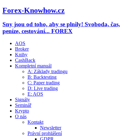
Forex-Knowhow.cz
Sny jsou od toho, aby se plnily! Svoboda, čas,
peníze, cestování... FOREX
AOS
Broker
Knihy
CashBack
Kompletní manuál
A: Základy tradingu
B: Backtesting
C: Paper trading
D: Live trading
E: AOS
Signály
Seminář
Krypto
O nás
Kontakt
Newsletter
Právní prohlášení
GDPR