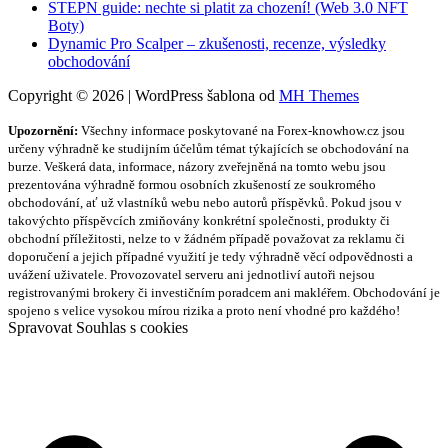
STEPN guide: nechte si platit za chození! (Web 3.0 NFT
Boty)
Dynamic Pro Scalper – zkušenosti, recenze, výsledky
obchodování
Copyright © 2026 | WordPress šablona od
MH Themes
Upozornění:
Všechny informace poskytované na Forex-knowhow.cz jsou
určeny výhradně ke studijním účelům témat týkajících se obchodování na
burze. Veškerá data, informace, názory zveřejněná na tomto webu jsou
prezentována výhradně formou osobních zkušeností ze soukromého
obchodování, ať už vlastníků webu nebo autorů příspěvků. Pokud jsou v
takovýchto příspěvcích zmiňovány konkrétní společnosti, produkty či
obchodní příležitosti, nelze to v žádném případě považovat za reklamu či
doporučení a jejich případné využití je tedy výhradně věcí odpovědnosti a
uvážení uživatele. Provozovatel serveru ani jednotliví autoři nejsou
registrovanými brokery či investičním poradcem ani makléřem. Obchodování je
spojeno s velice vysokou mírou rizika a proto není vhodné pro každého!
Spravovat Souhlas s cookies