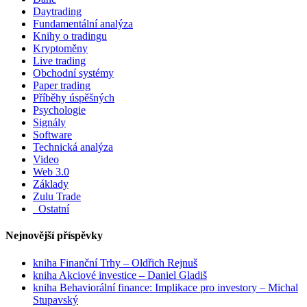
Daytrading
Fundamentální analýza
Knihy o tradingu
Kryptoměny
Live trading
Obchodní systémy
Paper trading
Příběhy úspěšných
Psychologie
Signály
Software
Technická analýza
Video
Web 3.0
Základy
Zulu Trade
_Ostatní
Nejnovější příspěvky
kniha Finanční Trhy – Oldřich Rejnuš
kniha Akciové investice – Daniel Gladiš
kniha Behaviorální finance: Implikace pro investory – Michal
Stupavský