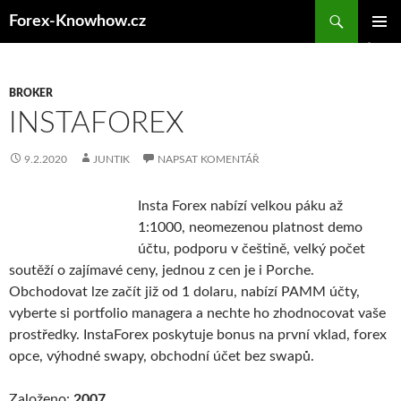
Přejít
Forex-Knowhow.cz
k
ZÁKLAD
obsahu
NAVIGA
webu
MENU
BROKER
INSTAFOREX
9.2.2020
JUNTIK
NAPSAT KOMENTÁŘ
Insta Forex nabízí velkou páku až
1:1000, neomezenou platnost demo
účtu, podporu v češtině, velký počet
soutěží o zajímavé ceny, jednou z cen je i Porche.
Obchodovat lze začít již od 1 dolaru, nabízí PAMM účty,
vyberte si portfolio managera a nechte ho zhodnocovat vaše
prostředky. InstaForex poskytuje bonus na první vklad, forex
opce, výhodné swapy, obchodní účet bez swapů.
Založeno:
2007