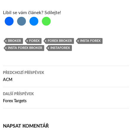
Líbil se vám článek? Sdílejte!
BROKER
FOREX
FOREX BROKER
INSTA FOREX
INSTA FOREX BROKER
INSTAFOREX
Navigace
PŘEDCHOZÍ PŘÍSPĚVEK
pro
ACM
příspěvky
DALŠÍ PŘÍSPĚVEK
Forex Targets
NAPSAT KOMENTÁŘ