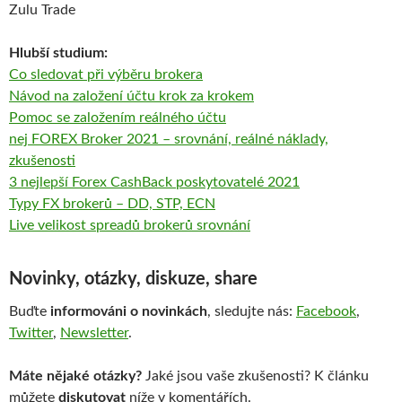
Zulu Trade
Hlubší studium:
Co sledovat při výběru brokera
Návod na založení účtu krok za krokem
Pomoc se založením reálného účtu
nej FOREX Broker 2021 – srovnání, reálné náklady,
zkušenosti
3 nejlepší Forex CashBack poskytovatelé 2021
Typy FX brokerů – DD, STP, ECN
Live velikost spreadů brokerů srovnání
Novinky, otázky, diskuze, share
Buďte
informováni o novinkách
, sledujte nás:
Facebook
,
Twitter
,
Newsletter
.
Máte nějaké otázky?
Jaké jsou vaše zkušenosti? K článku
můžete
diskutovat
níže v komentářích.