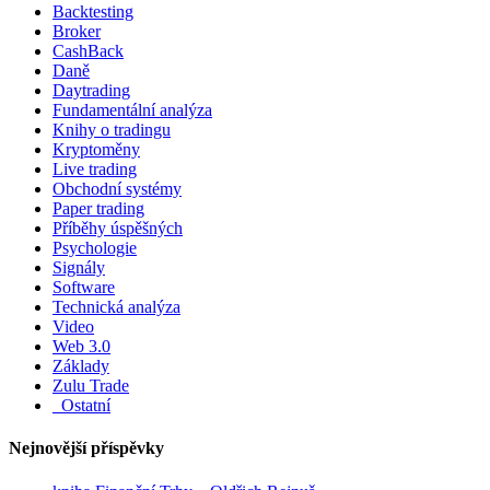
Backtesting
Broker
CashBack
Daně
Daytrading
Fundamentální analýza
Knihy o tradingu
Kryptoměny
Live trading
Obchodní systémy
Paper trading
Příběhy úspěšných
Psychologie
Signály
Software
Technická analýza
Video
Web 3.0
Základy
Zulu Trade
_Ostatní
Nejnovější příspěvky