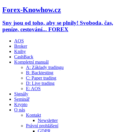
Forex-Knowhow.cz
Sny jsou od toho, aby se plnily! Svoboda, čas,
peníze, cestování... FOREX
AOS
Broker
Knihy
CashBack
Kompletní manuál
A: Základy tradingu
B: Backtesting
C: Paper trading
D: Live trading
E: AOS
Signály
Seminář
Krypto
O nás
Kontakt
Newsletter
Právní prohlášení
GDPR