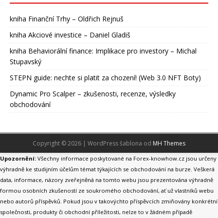
kniha Finanční Trhy – Oldřich Rejnuš
kniha Akciové investice – Daniel Gladiš
kniha Behaviorální finance: Implikace pro investory – Michal
Stupavský
STEPN guide: nechte si platit za chození! (Web 3.0 NFT Boty)
Dynamic Pro Scalper – zkušenosti, recenze, výsledky
obchodování
Copyright © 2026 | WordPress šablona od
MH Themes
Upozornění:
Všechny informace poskytované na Forex-knowhow.cz jsou určeny
výhradně ke studijním účelům témat týkajících se obchodování na burze. Veškerá
data, informace, názory zveřejněná na tomto webu jsou prezentována výhradně
formou osobních zkušeností ze soukromého obchodování, ať už vlastníků webu
nebo autorů příspěvků. Pokud jsou v takovýchto příspěvcích zmiňovány konkrétní
společnosti, produkty či obchodní příležitosti, nelze to v žádném případě