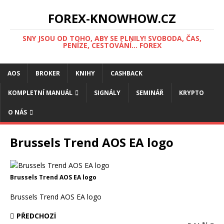
FOREX-KNOWHOW.CZ
SNY JSOU OD TOHO, ABY SE PLNILY! SVOBODA, ČAS,
PENÍZE, CESTOVÁNÍ... FOREX
AOS
BROKER
KNIHY
CASHBACK
KOMPLETNÍ MANUÁL
SIGNÁLY
SEMINÁŘ
KRYPTO
O NÁS
Brussels Trend AOS EA logo
Brussels Trend AOS EA logo
Brussels Trend AOS EA logo
PŘEDCHOZÍ