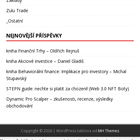
Základy
Zulu Trade
_Ostatní
NEJNOVĚJŠÍ PŘÍSPĚVKY
kniha Finanční Trhy – Oldřich Rejnuš
kniha Akciové investice – Daniel Gladiš
kniha Behaviorální finance: Implikace pro investory – Michal
Stupavský
STEPN guide: nechte si platit za chození! (Web 3.0 NFT Boty)
Dynamic Pro Scalper – zkušenosti, recenze, výsledky
obchodování
Copyright © 2026 | WordPress šablona od
MH Themes