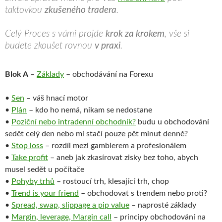
taktovkou
zkušeného tradera
.
Celý Proces s vámi projde
krok za krokem
, vše si
budete zkoušet rovnou
v praxi
.
Blok A
–
Základy
– obchodávání na Forexu
•
Sen
– váš hnací motor
•
Plán
– kdo ho nemá, nikam se nedostane
•
Poziční nebo intradenní obchodník?
budu u obchodování
sedět celý den nebo mi stačí pouze pět minut denně?
•
Stop loss
– rozdíl mezi gamblerem a profesionálem
•
Take profit
– aneb jak zkasírovat zisky bez toho, abych
musel sedět u počítače
•
Pohyby trhů
– rostoucí trh, klesající trh, chop
•
Trend is your friend
– obchodovat s trendem nebo proti?
•
Spread, swap, slippage a pip value
– naprosté základy
•
Margin, leverage, Margin call
– principy obchodování na