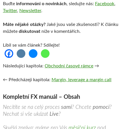
Buďte
informováni o novinkách
, sledujte nás:
Facebook
,
Twitter
,
Newsletter
.
Máte nějaké otázky?
Jaké jsou vaše zkušenosti? K článku
můžete
diskutovat
níže v komentářích.
Líbil se vám článek? Sdílejte!
Následující kapitola:
Obchodní časové rámce
→
← Předcházejí kapitola:
Margin, leverage a margin call
Kompletní FX manuál – Obsah
Necítíte se na celý proces
sami
? Chcete
pomoci
?
Nechat si vše ukázat
Live
?
Skvělá zpráva: máme pro Vás
měsíční kurz
pod