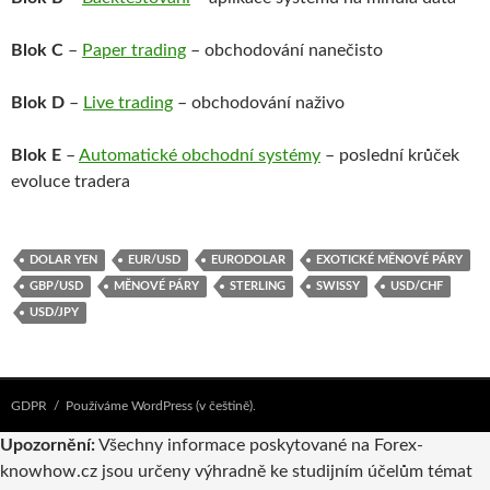
Blok C
–
Paper trading
– obchodování nanečisto
Blok D
–
Live trading
– obchodování naživo
Blok E
–
Automatické obchodní systémy
– poslední krůček
evoluce tradera
DOLAR YEN
EUR/USD
EURODOLAR
EXOTICKÉ MĚNOVÉ PÁRY
GBP/USD
MĚNOVÉ PÁRY
STERLING
SWISSY
USD/CHF
USD/JPY
GDPR
Používáme WordPress (v češtině).
Upozornění:
Všechny informace poskytované na Forex-
knowhow.cz jsou určeny výhradně ke studijním účelům témat