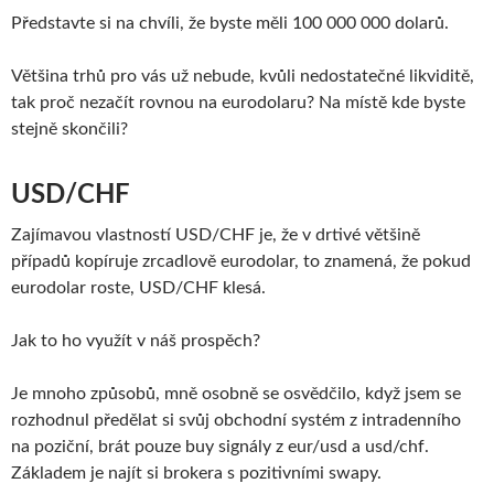
Představte si na chvíli, že byste měli 100 000 000 dolarů.
Většina trhů pro vás už nebude, kvůli nedostatečné likviditě,
tak proč nezačít rovnou na eurodolaru? Na místě kde byste
stejně skončili?
USD/CHF
Zajímavou vlastností USD/CHF je, že v drtivé většině
případů kopíruje zrcadlově eurodolar, to znamená, že pokud
eurodolar roste, USD/CHF klesá.
Jak to ho využít v náš prospěch?
Je mnoho způsobů, mně osobně se osvědčilo, když jsem se
rozhodnul předělat si svůj obchodní systém z intradenního
na poziční, brát pouze buy signály z eur/usd a usd/chf.
Základem je najít si brokera s pozitivními swapy.