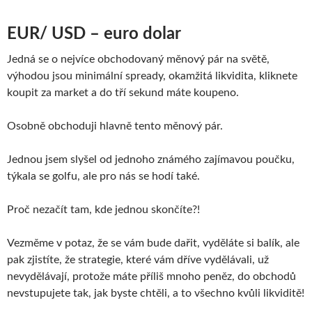
EUR/ USD – euro dolar
Jedná se o nejvíce obchodovaný měnový pár na světě,
výhodou jsou minimální spready, okamžitá likvidita, kliknete
koupit za market a do tří sekund máte koupeno.
Osobně obchoduji hlavně tento měnový pár.
Jednou jsem slyšel od jednoho známého zajímavou poučku,
týkala se golfu, ale pro nás se hodí také.
Proč nezačít tam, kde jednou skončíte?!
Vezměme v potaz, že se vám bude dařit, vyděláte si balík, ale
pak zjistíte, že strategie, které vám dříve vydělávali, už
nevydělávají, protože máte příliš mnoho peněz, do obchodů
nevstupujete tak, jak byste chtěli, a to všechno kvůli likviditě!