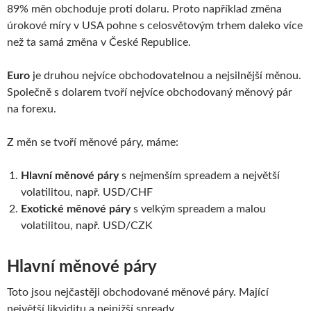
89% měn obchoduje proti dolaru. Proto například změna
úrokové míry v USA pohne s celosvětovým trhem daleko více
než ta samá změna v České Republice.
Euro
je druhou nejvíce obchodovatelnou a nejsilnější měnou.
Společně s dolarem tvoří nejvíce obchodovaný měnový pár
na forexu.
Z měn se tvoří měnové páry, máme:
Hlavní měnové páry
s nejmenším spreadem a největší
volatilitou, např. USD/CHF
Exotické měnové páry
s velkým spreadem a malou
volatilitou, např. USD/CZK
Hlavní měnové páry
Toto jsou nejčastěji obchodované měnové páry. Mající
největší likviditu a nejnižší spready.