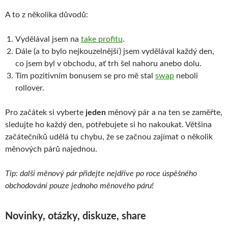
A to z několika důvodů:
Vydělával jsem na
take profitu
.
Dále (a to bylo nejkouzelnější) jsem vydělával každý den,
co jsem byl v obchodu, ať trh šel nahoru anebo dolu.
Tím pozitivním bonusem se pro mě stal
swap
neboli
rollover.
Pro začátek si vyberte
jeden
měnový pár a na ten se zaměřte,
sledujte ho každý den, potřebujete si ho nakoukat. Většina
začátečníků udělá tu chybu, že se začnou zajímat o několik
měnových párů najednou.
Tip: další měnový pár přidejte nejdříve po roce úspěšného
obchodování pouze jednoho měnového páru!
Novinky, otázky, diskuze, share