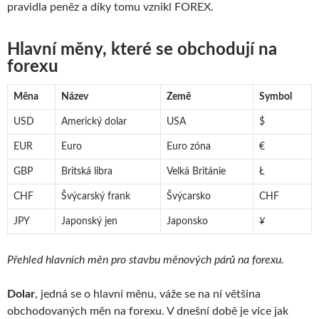
pravidla peněz a díky tomu vznikl FOREX.
Hlavní měny, které se obchodují na
forexu
Měna
Název
Země
Symbol
USD
Americký dolar
USA
$
EUR
Euro
Euro zóna
€
GBP
Britská libra
Velká Británie
Ł
CHF
Švýcarský frank
Švýcarsko
CHF
JPY
Japonský jen
Japonsko
¥
Přehled hlavních měn pro stavbu měnových párů na forexu.
Dolar
, jedná se o hlavní měnu, váže se na ní většina
obchodovaných měn na forexu. V dnešní době je více jak