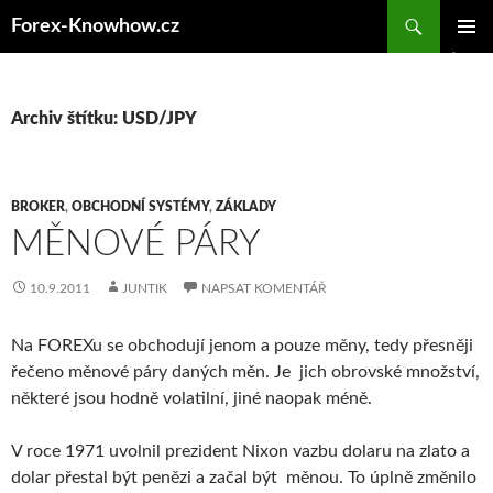
Přejít
Forex-Knowhow.cz
k
ZÁKLAD
obsahu
NAVIGA
webu
MENU
Archiv štítku: USD/JPY
BROKER
,
OBCHODNÍ SYSTÉMY
,
ZÁKLADY
MĚNOVÉ PÁRY
10.9.2011
JUNTIK
NAPSAT KOMENTÁŘ
Na FOREXu se obchodují jenom a pouze měny, tedy přesněji
řečeno měnové páry daných měn. Je jich obrovské množství,
některé jsou hodně volatilní, jiné naopak méně.
V roce 1971 uvolnil prezident Nixon vazbu dolaru na zlato a
dolar přestal být penězi a začal být měnou. To úplně změnilo