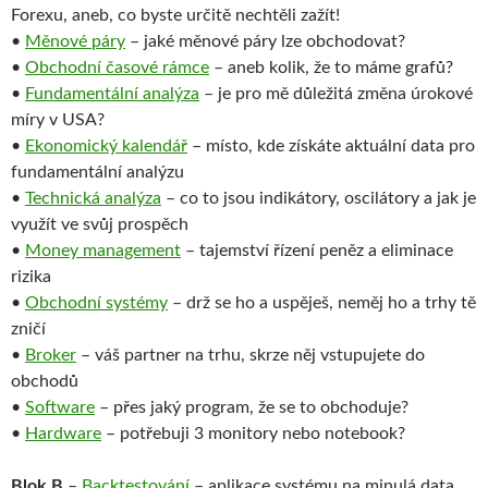
Forexu, aneb, co byste určitě nechtěli zažít!
•
Měnové páry
– jaké měnové páry lze obchodovat?
•
Obchodní časové rámce
– aneb kolik, že to máme grafů?
•
Fundamentální analýza
– je pro mě důležitá změna úrokové
míry v USA?
•
Ekonomický kalendář
– místo, kde získáte aktuální data pro
fundamentální analýzu
•
Technická analýza
– co to jsou indikátory, oscilátory a jak je
využít ve svůj prospěch
•
Money management
– tajemství řízení peněz a eliminace
rizika
•
Obchodní systémy
– drž se ho a uspěješ, neměj ho a trhy tě
zničí
•
Broker
– váš partner na trhu, skrze něj vstupujete do
obchodů
•
Software
– přes jaký program, že se to obchoduje?
•
Hardware
– potřebuji 3 monitory nebo notebook?
Blok B
–
Backtestování
– aplikace systému na minulá data