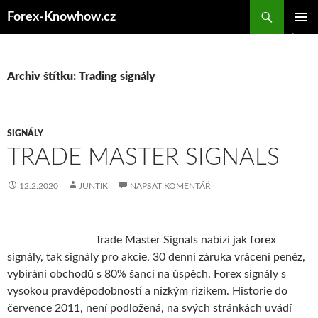
Přejít
Forex-Knowhow.cz
k
ZÁKLAD
obsahu
NAVIGA
webu
MENU
Archiv štítku: Trading signály
SIGNÁLY
TRADE MASTER SIGNALS
12.2.2020
JUNTIK
NAPSAT KOMENTÁŘ
Trade Master Signals nabízí jak forex
signály, tak signály pro akcie, 30 denní záruka vrácení peněz,
vybírání obchodů s 80% šancí na úspěch. Forex signály s
vysokou pravděpodobností a nízkým rizikem. Historie do
července 2011, není podložená, na svých stránkách uvádí