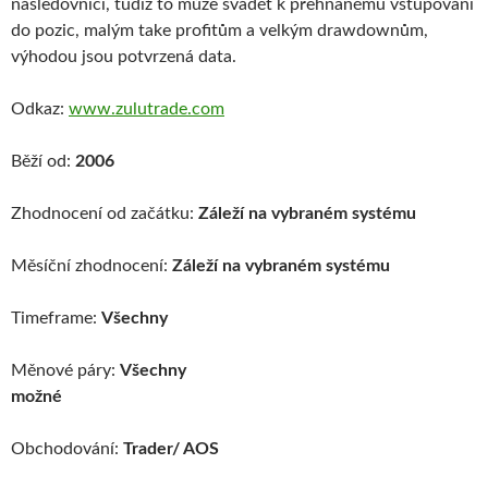
následovníci, tudíž to může svádět k přehnanému vstupování
do pozic, malým take profitům a velkým drawdownům,
výhodou jsou potvrzená data.
Odkaz:
www.zulutrade.com
Běží od:
2006
Zhodnocení od začátku:
Záleží na vybraném systému
Měsíční zhodnocení:
Záleží na vybraném systému
Timeframe:
Všechny
Měnové páry:
Všechny
možné
Obchodování:
Trader/ AOS