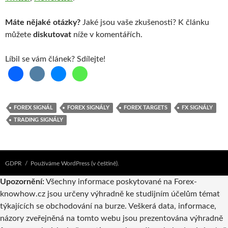
Máte nějaké otázky?
Jaké jsou vaše zkušenosti? K článku
můžete
diskutovat
níže v komentářích.
Líbil se vám článek? Sdílejte!
FOREX SIGNÁL
FOREX SIGNÁLY
FOREX TARGETS
FX SIGNÁLY
TRADING SIGNÁLY
GDPR
Používáme WordPress (v češtině).
Upozornění:
Všechny informace poskytované na Forex-
knowhow.cz jsou určeny výhradně ke studijním účelům témat
týkajících se obchodování na burze. Veškerá data, informace,
názory zveřejněná na tomto webu jsou prezentována výhradně