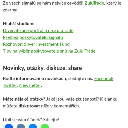
Ze všech signálů se nám nejvíce osvědčil
ZuluTrade
, který je
zdarma
Hlubší studium:
Diverzifikace portfolia na ZuluTrade
Přehled poskytovatelů signálů
Rozhovor: Silver Investment Fund
Tipy na výběr poskytovatele snů na Zulu Trade
Novinky, otázky, diskuze, share
Buďte
informováni o novinkách
, sledujte nás:
Facebook
,
Twitter
,
Newsletter
.
Máte nějaké otázky?
Jaké jsou vaše zkušenosti? K článku
můžete
diskutovat
níže v komentářích.
Líbil se vám článek? Sdílejte!