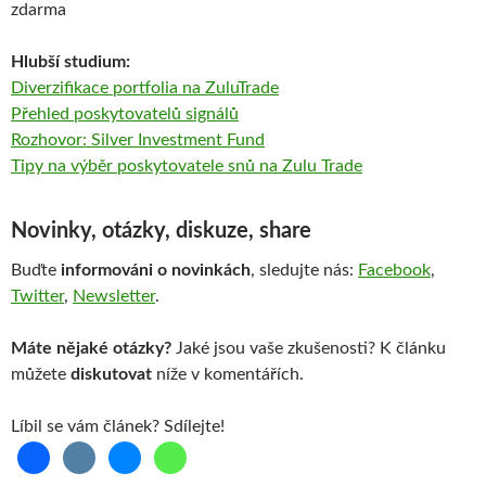
zdarma
Hlubší studium:
Diverzifikace portfolia na ZuluTrade
Přehled poskytovatelů signálů
Rozhovor: Silver Investment Fund
Tipy na výběr poskytovatele snů na Zulu Trade
Novinky, otázky, diskuze, share
Buďte
informováni o novinkách
, sledujte nás:
Facebook
,
Twitter
,
Newsletter
.
Máte nějaké otázky?
Jaké jsou vaše zkušenosti? K článku
můžete
diskutovat
níže v komentářích.
Líbil se vám článek? Sdílejte!