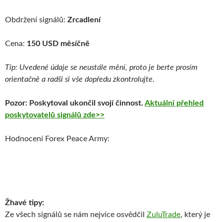
Obdržení signálů:
Zrcadlení
Cena:
150 USD měsíčně
Tip: Uvedené údaje se neustále mění, proto je berte prosím
orientačně a radši si vše dopředu zkontrolujte.
Pozor: Poskytoval ukončil svojí činnost.
Aktuální přehled
poskytovatelů signálů zde>>
Hodnocení Forex Peace Army:
Žhavé tipy:
Ze všech signálů se nám nejvíce osvědčil
ZuluTrade
, který je