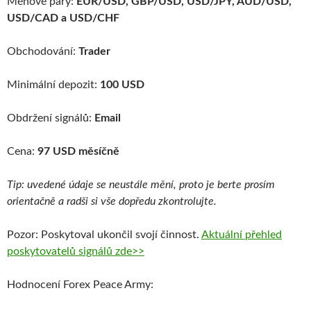
Měnové páry:
EUR/USD, GBP/USD, USD/JPY, AUD/USD,
USD/CAD a USD/CHF
Obchodování:
Trader
Minimální depozit:
100 USD
Obdržení signálů:
Email
Cena:
97 USD měsíčně
Tip: uvedené údaje se neustále mění, proto je berte prosím
orientačně a radši si vše dopředu zkontrolujte.
Pozor: Poskytoval ukončil svojí činnost.
Aktuální přehled
poskytovatelů signálů zde>>
Hodnocení Forex Peace Army: