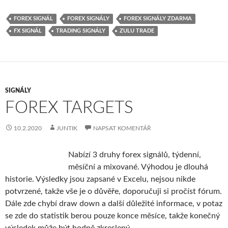
FOREX SIGNÁL
FOREX SIGNÁLY
FOREX SIGNÁLY ZDARMA
FX SIGNÁL
TRADING SIGNÁLY
ZULU TRADE
SIGNÁLY
FOREX TARGETS
10.2.2020
JUNTIK
NAPSAT KOMENTÁŘ
Nabízí 3 druhy forex signálů, týdenní,
měsíční a mixované. Výhodou je dlouhá
historie. Výsledky jsou zapsané v Excelu, nejsou nikde
potvrzené, takže vše je o důvěře, doporučuji si pročíst fórum.
Dále zde chybí draw down a další důležité informace, v potaz
se zde do statistik berou pouze konce měsíce, takže konečný