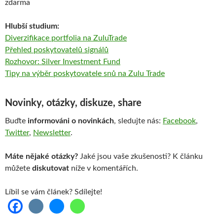
zdarma
Hlubší studium:
Diverzifikace portfolia na ZuluTrade
Přehled poskytovatelů signálů
Rozhovor: Silver Investment Fund
Tipy na výběr poskytovatele snů na Zulu Trade
Novinky, otázky, diskuze, share
Buďte
informováni o novinkách
, sledujte nás:
Facebook
,
Twitter
,
Newsletter
.
Máte nějaké otázky?
Jaké jsou vaše zkušenosti? K článku
můžete
diskutovat
níže v komentářích.
Líbil se vám článek? Sdílejte!