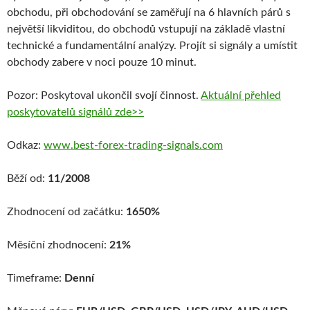
obchodu, při obchodování se zaměřují na 6 hlavních párů s
největší likviditou, do obchodů vstupují na základě vlastní
technické a fundamentální analýzy. Projít si signály a umístit
obchody zabere v noci pouze 10 minut.
Pozor: Poskytoval ukončil svojí činnost.
Aktuální přehled
poskytovatelů signálů zde>>
Odkaz:
www.best-forex-trading-signals.com
Běží od:
11/2008
Zhodnocení od začátku:
1650%
Měsíční zhodnocení:
21%
Timeframe:
Denní