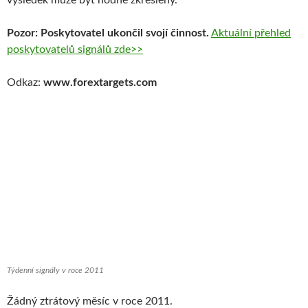
výsledek může být hodně zkreslený.
Pozor: Poskytovatel ukončil svojí činnost.
Aktuální přehled
poskytovatelů signálů zde>>
Odkaz:
www.forextargets.com
Týdenní signály v roce 2011
Žádný ztrátový měsíc v roce 2011.