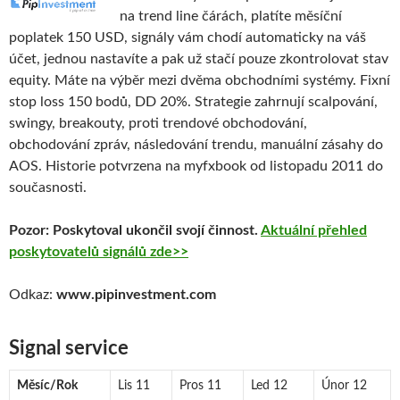
na trend line čárách, platíte měsíční
poplatek 150 USD, signály vám chodí automaticky na váš
účet, jednou nastavíte a pak už stačí pouze zkontrolovat stav
equity. Máte na výběr mezi dvěma obchodními systémy. Fixní
stop loss 150 bodů, DD 20%. Strategie zahrnují scalpování,
swingy, breakouty, proti trendové obchodování,
obchodování zpráv, následování trendu, manuální zásahy do
AOS. Historie potvrzena na myfxbook od listopadu 2011 do
současnosti.
Pozor: Poskytoval ukončil svojí činnost.
Aktuální přehled
poskytovatelů signálů zde>>
Odkaz:
www.pipinvestment.com
Signal service
Měsíc/Rok
Lis 11
Pros 11
Led 12
Únor 12