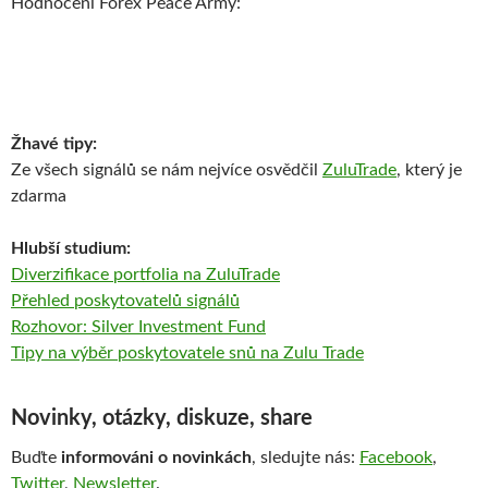
Hodnocení Forex Peace Army:
Žhavé tipy:
Ze všech signálů se nám nejvíce osvědčil
ZuluTrade
, který je
zdarma
Hlubší studium:
Diverzifikace portfolia na ZuluTrade
Přehled poskytovatelů signálů
Rozhovor: Silver Investment Fund
Tipy na výběr poskytovatele snů na Zulu Trade
Novinky, otázky, diskuze, share
Buďte
informováni o novinkách
, sledujte nás:
Facebook
,
Twitter
,
Newsletter
.