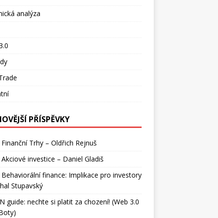
ická analýza
o
3.0
ady
Trade
tní
NOVĚJŠÍ PŘÍSPĚVKY
 Finanční Trhy – Oldřich Rejnuš
 Akciové investice – Daniel Gladiš
 Behaviorální finance: Implikace pro investory
hal Stupavský
 guide: nechte si platit za chození! (Web 3.0
Boty)