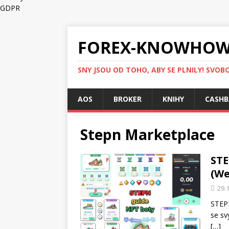
GDPR
FOREX-KNOWHOW
SNY JSOU OD TOHO, ABY SE PLNILY! SVOBO
AOS
BROKER
KNIHY
CASHB
Stepn Marketplace
STE
(We
29.
STEPN
se sv
[…]