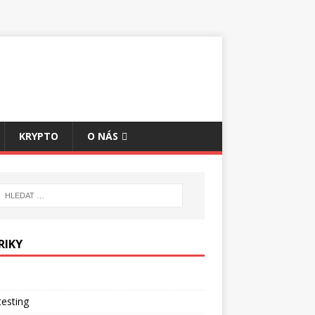
KRYPTO
O NÁS
RIKY
esting