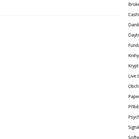
Brok
Cash
Daně
Dayt
Fund
Knihy
Kryp
Live 
Obch
Paper
Příb
Psyc
Signá
Soft