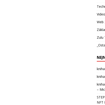
Techn
Vide
Web 
Zákl
Zulu 
_Osta
NEJ
kniha
kniha
kniha
– Mic
STEPN
NFT 