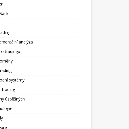
er
Back
rading
amentální analýza
 o tradingu
toměny
trading
odní systémy
 trading
ěhy úspěšných
hologie
ly
ware