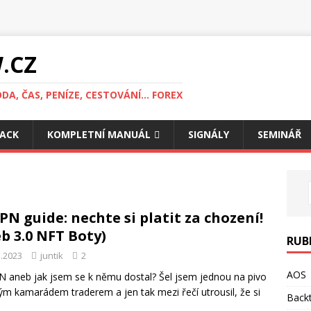
.CZ
DA, ČAS, PENÍZE, CESTOVÁNÍ... FOREX
ACK
KOMPLETNÍ MANUÁL
SIGNÁLY
SEMINÁŘ
PN guide: nechte si platit za chození!
b 3.0 NFT Boty)
RUB
1.2023
juntik
2
AOS
 aneb jak jsem se k němu dostal? Šel jsem jednou na pivo
ým kamarádem traderem a jen tak mezi řečí utrousil, že si
Backt