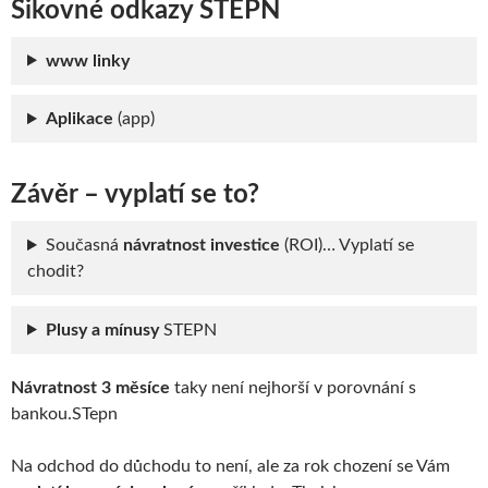
Šikovné odkazy STEPN
www linky
Aplikace
(app)
Závěr – vyplatí se to?
Současná
návratnost investice
(ROI)… Vyplatí se
chodit?
Plusy a mínusy
STEPN
Návratnost 3 měsíce
taky není nejhorší v porovnání s
bankou.STepn
Na odchod do důchodu to není, ale za rok chození se Vám