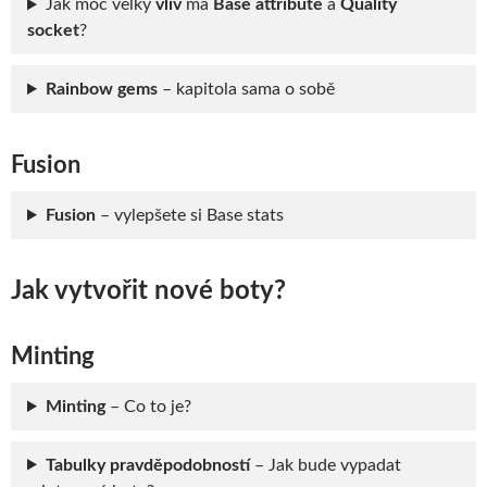
Jak moc velký
vliv
má
Base attribute
a
Quality
socket
?
Rainbow gems
– kapitola sama o sobě
Fusion
Fusion
– vylepšete si Base stats
Jak vytvořit nové boty?
Minting
Minting
– Co to je?
Tabulky pravděpodobností
– Jak bude vypadat