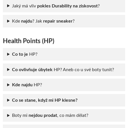
Jaký má vliv
pokles Durability na ziskovost
?
Kde
najdu
? Jak
repair sneaker
?
Health Points (HP)
Co to je
HP?
Co ovlivňuje úbytek
HP? Aneb co u své boty tunit?
Kde najdu
HP?
Co se stane, když mi HP klesne?
Boty mi
nejdou prodat
, co mám dělat?