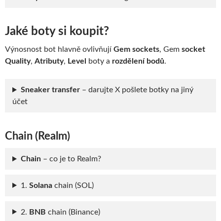
Jaké boty si koupit?
Výnosnost bot hlavně ovlivňují
Gem sockets
, Gem
socket
Quality
,
Atributy
,
Level
boty a
rozdělení bodů
.
Sneaker transfer
– darujte X pošlete botky na jiný
účet
Chain (Realm)
Chain
– co je to Realm?
1.
Solana
chain (SOL)
2.
BNB
chain (Binance)