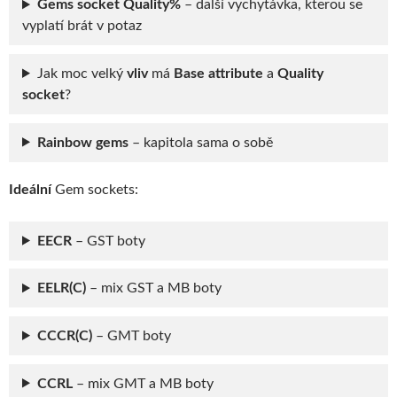
Gems socket Quality%
– další vychytávka, kterou se
vyplatí brát v potaz
Jak moc velký
vliv
má
Base attribute
a
Quality
socket
?
Rainbow gems
– kapitola sama o sobě
Ideální
Gem sockets:
EECR
– GST boty
EELR(C)
– mix GST a MB boty
CCCR(C)
– GMT boty
CCRL
– mix GMT a MB boty