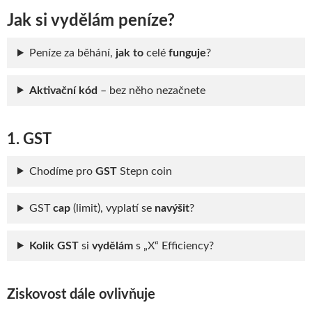
Jak si vydělám peníze?
Peníze za běhání,
jak to
celé
funguje
?
Aktivační kód
– bez něho nezačnete
1. GST
Chodíme pro
GST
Stepn coin
GST
cap
(limit), vyplatí se
navýšit
?
Kolik GST
si
vydělám
s „X“ Efficiency?
Ziskovost dále ovlivňuje