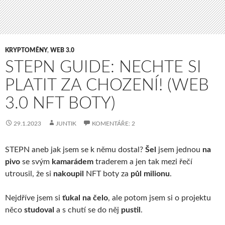
KRYPTOMĚNY
,
WEB 3.0
STEPN GUIDE: NECHTE SI
PLATIT ZA CHOZENÍ! (WEB
3.0 NFT BOTY)
29.1.2023
JUNTIK
KOMENTÁŘE: 2
STEPN aneb jak jsem se k němu dostal?
Šel
jsem jednou
na
pivo
se svým
kamarádem
traderem a jen tak mezi řečí
utrousil, že si
nakoupil
NFT boty za
půl milionu
.
Nejdříve jsem si
ťukal na čelo
, ale potom jsem si o projektu
něco
studoval
a s chutí se do něj
pustil
.