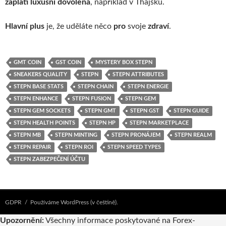
zaplatí luxusní dovolená
, například v Thajsku.
Hlavní plus
je, že uděláte něco
pro
svoje
zdraví
.
GMT COIN
GST COIN
MYSTERY BOX STEPN
SNEAKERS QUALITY
STEPN
STEPN ATTRIBUTES
STEPN BASE STATS
STEPN CHAIN
STEPN ENERGIE
STEPN ENHANCE
STEPN FUSION
STEPN GEM
STEPN GEM SOCKETS
STEPN GMT
STEPN GST
STEPN GUIDE
STEPN HEALTH POINTS
STEPN HP
STEPN MARKETPLACE
STEPN MB
STEPN MINTING
STEPN PRONÁJEM
STEPN REALM
STEPN REPAIR
STEPN ROI
STEPN SPEED TYPES
STEPN ZABEZPEČENÍ ÚČTU
GDPR
Používáme WordPress (v češtině).
Upozornění:
Všechny informace poskytované na Forex-