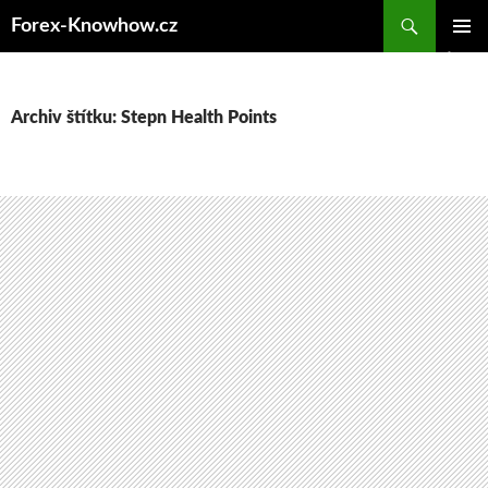
Přejít
Forex-Knowhow.cz
k
ZÁKLAD
obsahu
NAVIGA
webu
MENU
Archiv štítku: Stepn Health Points