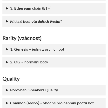
3.
Ethereum
chain (ETH)
Přidaná
hodnota dalších Realm
?
Rarity (vzácnost)
1.
Genesis
– jedny z prvních bot
2.
OG
– normální boty
Quality
Porovnání Sneakers Quality
Common
(šedivý) – vhodné pro
nabrání počtu
bot