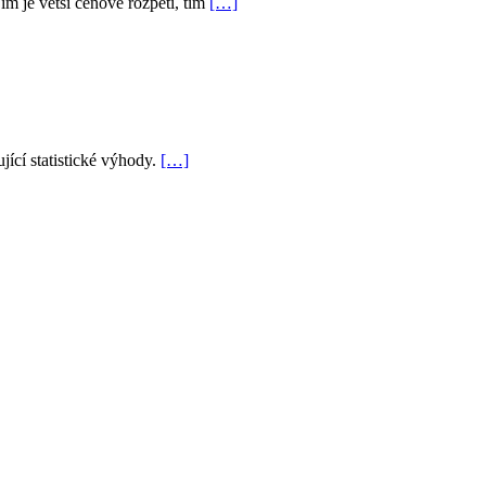
ím je větší cenové rozpětí, tím
[…]
jící statistické výhody.
[…]