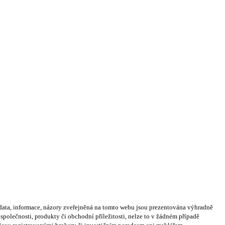
ata, informace, názory zveřejněná na tomto webu jsou prezentována výhradně
olečnosti, produkty či obchodní příležitosti, nelze to v žádném případě