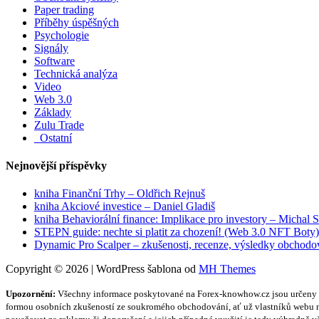
Paper trading
Příběhy úspěšných
Psychologie
Signály
Software
Technická analýza
Video
Web 3.0
Základy
Zulu Trade
_Ostatní
Nejnovější příspěvky
kniha Finanční Trhy – Oldřich Rejnuš
kniha Akciové investice – Daniel Gladiš
kniha Behaviorální finance: Implikace pro investory – Michal 
STEPN guide: nechte si platit za chození! (Web 3.0 NFT Boty)
Dynamic Pro Scalper – zkušenosti, recenze, výsledky obchodo
Copyright © 2026 | WordPress šablona od
MH Themes
Upozornění:
Všechny informace poskytované na Forex-knowhow.cz jsou určeny vý
formou osobních zkušeností ze soukromého obchodování, ať už vlastníků webu ne