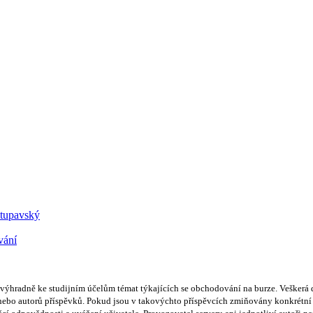
Stupavský
vání
hradně ke studijním účelům témat týkajících se obchodování na burze. Veškerá d
bo autorů příspěvků. Pokud jsou v takovýchto příspěvcích zmiňovány konkrétní sp