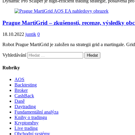
Dynamic Pro Scalper je high-efficient trading strategie, postavená pro
Prague MartiGrid – zkušenosti, recenze, výsledky ob
18.10.2022
juntik
0
Robot Prague MartiGrid je založen na strategii grid a martingale. Gri
Vyhledávání
Rubriky
AOS
Backtesting
Broker
CashBack
Daně
Daytrading
Fundamentální analýza
Knihy o tradingu
Kryptoměny
Live trading
Obchodní systémy