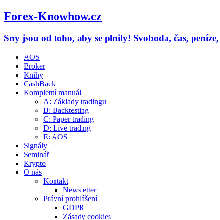
Forex-Knowhow.cz
Sny jsou od toho, aby se plnily! Svoboda, čas, peníze
AOS
Broker
Knihy
CashBack
Kompletní manuál
A: Základy tradingu
B: Backtesting
C: Paper trading
D: Live trading
E: AOS
Signály
Seminář
Krypto
O nás
Kontakt
Newsletter
Právní prohlášení
GDPR
Zásady cookies