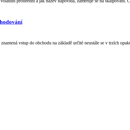
 volatilní prostřední a jak název napovídá, zaměřuje se na skalpování. Č
chodování
d znamená vstup do obchodu na základě určité neustále se v trzích opaku