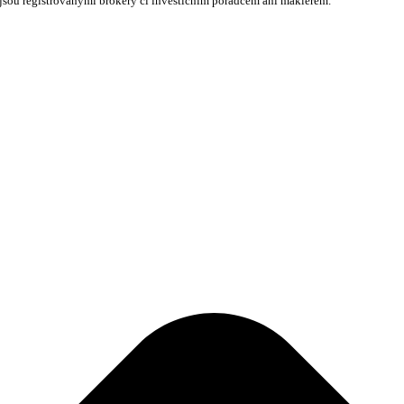
nejsou registrovanými brokery či investičním poradcem ani makléřem.