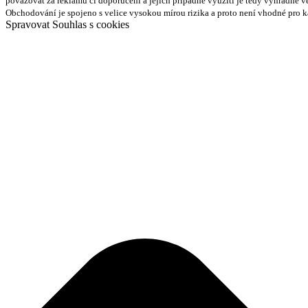
považovat za reklamu či doporučení a jejich případné využití je tedy výhradně v
Obchodování je spojeno s velice vysokou mírou rizika a proto není vhodné pro 
Spravovat Souhlas s cookies