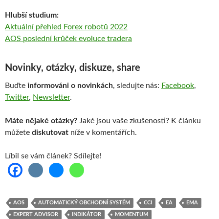
Hlubší studium:
Aktuální přehled Forex robotů 2022
AOS poslední krůček
evoluce
tradera
Novinky, otázky, diskuze, share
Buďte
informováni o novinkách
, sledujte nás:
Facebook
,
Twitter
,
Newsletter
.
Máte nějaké otázky?
Jaké jsou vaše zkušenosti? K článku
můžete
diskutovat
níže v komentářích.
Líbil se vám článek? Sdílejte!
AOS
AUTOMATICKÝ OBCHODNÍ SYSTÉM
CCI
EA
EMA
EXPERT ADVISOR
INDIKÁTOR
MOMENTUM