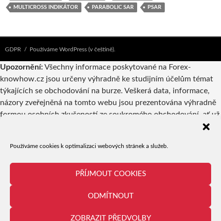
MULTICROSS INDIKÁTOR
PARABOLIC SAR
PSAR
GDPR
Používáme WordPress (v češtině).
Upozornění:
Všechny informace poskytované na Forex-
knowhow.cz jsou určeny výhradně ke studijním účelům témat
týkajících se obchodování na burze. Veškerá data, informace,
názory zveřejněná na tomto webu jsou prezentována výhradně
formou osobních zkušeností ze soukromého obchodování, ať už
vlastníků webu nebo autorů příspěvků. Pokud jsou v
takovýchto příspěvcích zmiňovány konkrétní společnosti,
Používáme cookies k optimalizaci webových stránek a služeb.
produkty či obchodní příležitosti, nelze to v žádném případě
považovat za reklamu či doporučení a jejich případné využití je
tedy výhradně věcí odpovědnosti a uvážení uživatele.
PŘÍJMOUT COOKIES
Provozovatel serveru ani jednotliví autoři nejsou registrovanými
ODMÍTNOUT
brokery či investičním poradcem ani makléřem. Obchodování je
spojeno s velice vysokou mírou rizika a proto není vhodné pro
ZOBRAZIT PŘEDVOLBY