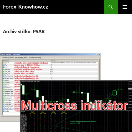
Přejít
Forex-Knowhow.cz
k
ZÁKLAD
obsahu
NAVIGA
webu
MENU
Archiv štítku: PSAR