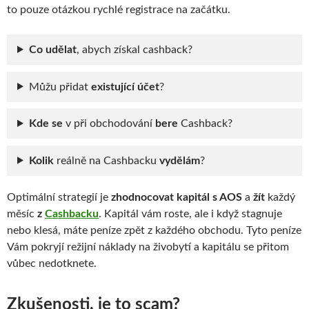
to pouze otázkou rychlé registrace na začátku.
Co udělat
, abych získal cashback?
Můžu přidat
existující účet
?
Kde se
v při obchodování
bere
Cashback?
Kolik
reálně na Cashbacku
vydělám
?
Optimální strategií je
zhodnocovat kapitál s AOS
a
žít
každý
měsíc
z
Cashbacku
. Kapitál vám roste, ale i když stagnuje
nebo klesá, máte peníze zpět z každého obchodu. Tyto peníze
Vám pokryjí režijní náklady na živobytí a kapitálu se přitom
vůbec nedotknete.
Zkušenosti, je to scam?