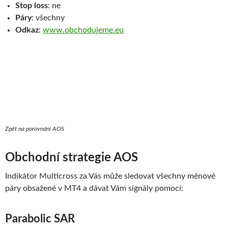
Stop loss
: ne
Páry
: všechny
Odkaz
:
www.obchodujeme.eu
Zpět na porovnání AOS
Obchodní strategie AOS
Indi­ká­tor Mul­ticross za Vás může sledovat všechny měnové
páry obsa­žené v MT4 a dávat Vám sig­nály pomocí:
Para­bo­lic SAR