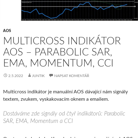
AOS
MULTICROSS INDIKÁTOR
AOS – PARABOLIC SAR,
EMA, MOMENTUM, CCI
2.5.2022
JUNTIK
NAPSAT KOMENTÁŘ
Multicross indikátor je manuální AOS dávající nám signály
textem, zvukem, vyskakovacím oknem a emailem.
Dostáváme zde signály od čtyř indikátorů: Parabolic
SAR, EMA, Momentum a CCI