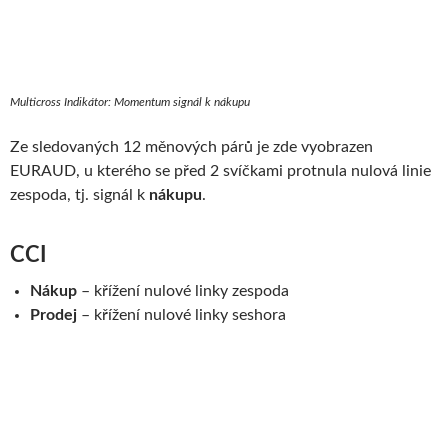
Multicross Indikátor: Momentum signál k nákupu
Ze sledovaných 12 měnových párů je zde vyobrazen
EURAUD, u kterého se před 2 svíčkami protnula nulová linie
zespoda, tj. signál k
nákupu
.
CCI
Nákup
– kří­žení nulové linky zespoda
Prodej
– kří­žení nulové linky seshora