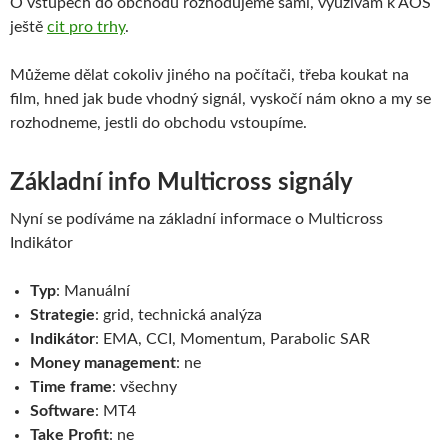
O vstupech do obchodů rozhodujeme sami, využívám k AOS
ještě
cit pro trhy
.
Můžeme dělat cokoliv jiného na počítači, třeba koukat na
film, hned jak bude vhodný signál, vyskočí nám okno a my se
rozhodneme, jestli do obchodu vstoupíme.
Základní info Multicross signály
Nyní se podíváme na základní informace o Multicross
Indikátor
Typ
: Manuální
Strategie
: grid, technická analýza
Indikátor
: EMA, CCI, Momentum, Parabolic SAR
Money management
: ne
Time frame
: všechny
Software
: MT4
Take Profit
: ne