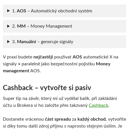
1.
AOS
– Automatický obchodní systém
2.
MM
– Money Management
3.
Manuální
– generuje signály
V praxi budete
nejčastěji
používat
AOS
automatické X na
signály
+
paralelně jako bezpečnostní pojistku
Money
management
AOS.
Cashback – vytvořte si pasiv
Super tip na závěr, který mi už vydělal balík, při zakládání
účtu u Brokera si ho založte přes takzvaný
Cashback
.
Dostanete vrácenou
část spreadu
za
každý obchod
, vytvoříte
si díky tomu další zdroj příjmu s naprosto stejným úsilím. Je