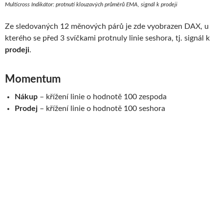
Multicross Indikátor: protnutí klouzavých průměrů EMA, signál k prodeji
Ze sledovaných 12 měnových párů je zde vyobrazen DAX, u
kterého se před 3 svíčkami protnuly linie seshora, tj. signál k
prodeji
.
Momen­tum
Nákup
– kří­žení linie o hod­notě 100 zespoda
Prodej
– kří­žení linie o hod­notě 100 seshora