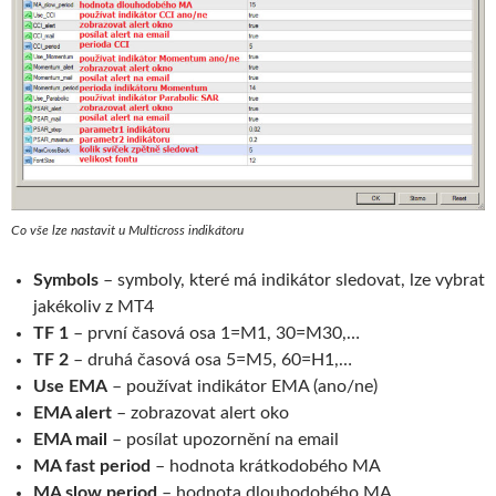
Co vše lze nastavit u Multicross indikátoru
Symbols
– symboly, které má indikátor sledovat, lze vybrat
jakékoliv z MT4
TF 1
– první časová osa 1=M1, 30=M30,…
TF 2
– druhá časová osa 5=M5, 60=H1,…
Use EMA
– používat indikátor EMA (ano/ne)
EMA alert
– zobrazovat alert oko
EMA mail
– posílat upozornění na email
MA fast period
– hodnota krátkodobého MA
MA slow period
– hodnota dlouhodobého MA