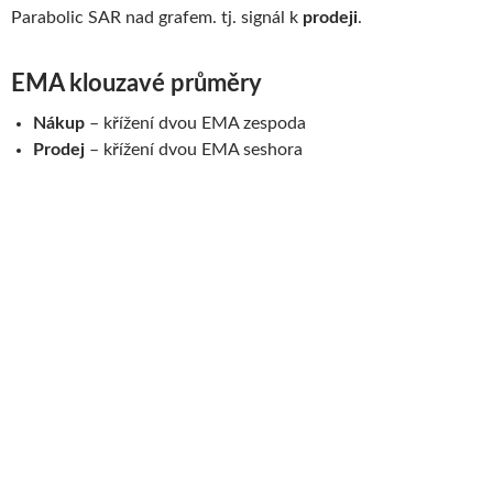
Parabolic SAR nad grafem. tj. signál k
prodeji
.
EMA klouzavé prů­měry
Nákup
– kří­žení dvou EMA zespoda
Prodej
– kří­žení dvou EMA seshora