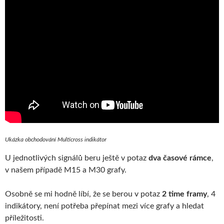
Ukázka obchodování Multicross indikátor
U jednotlivých signálů beru ještě v potaz
dva časové rámce
,
v našem případě M15 a M30 grafy.
Osobně se mi hodně líbí, že se berou v potaz
2 time framy
, 4
indikátory, není potřeba přepínat mezi více grafy a hledat
příležitosti.