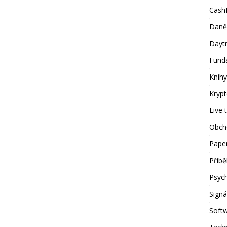
Cash
Daně
Dayt
Fund
Knihy
Kryp
Live 
Obch
Paper
Příb
Psyc
Signá
Soft