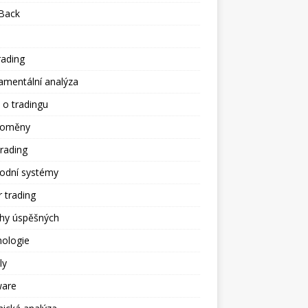
Back
rading
amentální analýza
 o tradingu
toměny
trading
odní systémy
 trading
ěhy úspěšných
hologie
ly
ware