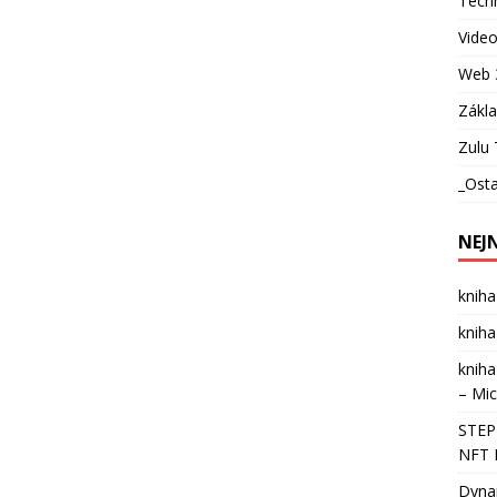
Techn
Vide
Web 
Zákl
Zulu 
_Osta
NEJ
kniha
kniha
kniha
– Mic
STEPN
NFT 
Dynam