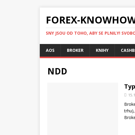
FOREX-KNOWHOW
SNY JSOU OD TOHO, ABY SE PLNILY! SVOBO
AOS
BROKER
KNIHY
CASHB
NDD
Typ
15.
Broke
trhu)
Broke