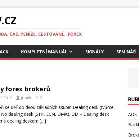
.CZ
DA, ČAS, PENÍZE, CESTOVÁNÍ... FOREX
ACK
KOMPLETNÍ MANUÁL
SIGNÁLY
SEMINÁŘ
y forex brokerů
12.2019
juntik
0
RUB
ři se dělí do dvou základních skupin Dealing desk (tvůrce
, No dealing desk (STP, ECN, DMA). DD – Dealing desk
AOS
r s dealing deskem
[…]
Backt
Brok