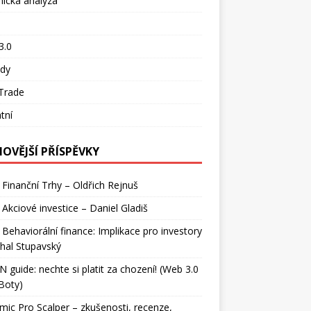
ická analýza
o
3.0
ady
Trade
tní
NOVĚJŠÍ PŘÍSPĚVKY
 Finanční Trhy – Oldřich Rejnuš
 Akciové investice – Daniel Gladiš
 Behaviorální finance: Implikace pro investory
hal Stupavský
 guide: nechte si platit za chození! (Web 3.0
Boty)
ic Pro Scalper – zkušenosti, recenze,