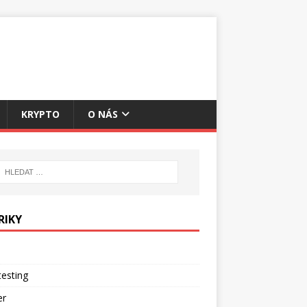
KRYPTO
O NÁS
RIKY
esting
er