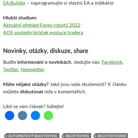
EA Builder
– naprogramujte si vlastní EA a indikátor
Hlubší studium:
Aktuální přehled Forex robotů 2022
AOS poslední krůček
evoluce
tradera
Novinky, otázky, diskuze, share
Buďte
informováni o novinkách
, sledujte nás:
Facebook
,
Twitter
,
Newsletter
.
Máte nějaké otázky?
Jaké jsou vaše zkušenosti? K článku
můžete
diskutovat
níže v komentářích.
Líbil se vám článek? Sdílejte!
AUTOMATICKÝ BACKTESTING
BACKTESTING
BACKTESTOVÁNÍ