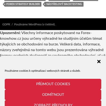
FOREX STRATEGY BUILDER
NÁSTŘELOVÝ BACKTESTING
GDPR
Používáme WordPress (v češtině).
Upozornění:
Všechny informace poskytované na Forex-
knowhow.cz jsou určeny výhradně ke studijním účelům témat
týkajících se obchodování na burze. Veškerá data, informace,
názory zveřejněná na tomto webu jsou prezentována výhradně
formou osobních zkušeností ze soukromého obchodování, ať už
vlastníků webu nebo autorů příspěvků. Pokud jsou v
takovýchto příspěvcích zmiňovány konkrétní společnosti,
Používáme cookies k optimalizaci webových stránek a služeb.
produkty či obchodní příležitosti, nelze to v žádném případě
považovat za reklamu či doporučení a jejich případné využití je
tedy výhradně věcí odpovědnosti a uvážení uživatele.
PŘÍJMOUT COOKIES
Provozovatel serveru ani jednotliví autoři nejsou registrovanými
ODMÍTNOUT
brokery či investičním poradcem ani makléřem. Obchodování je
spojeno s velice vysokou mírou rizika a proto není vhodné pro
ZOBRAZIT PŘEDVOLBY