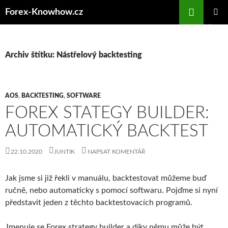
Přejít
Forex-Knowhow.cz
k
ZÁKLAD
obsahu
NAVIGA
webu
MENU
Archiv štítku: Nástřelový backtesting
AOS
,
BACKTESTING
,
SOFTWARE
FOREX STATEGY BUILDER:
AUTOMATICKÝ BACKTEST
22.10.2020
JUNTIK
NAPSAT KOMENTÁŘ
Jak jsme si již řekli v manuálu, backtestovat můžeme buď
ručně, nebo automaticky s pomocí softwaru. Pojďme si nyní
představit jeden z těchto backtestovacích programů.
Jmenuje se Forex strategy builder a díky němu může být