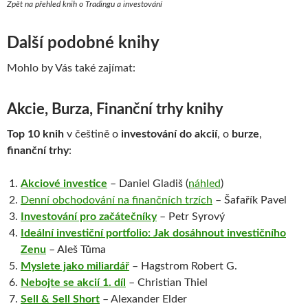
Zpět na přehled knih o Tradingu a investování
Další podobné knihy
Mohlo by Vás také zajímat:
Akcie, Burza, Finanční trhy knihy
Top 10 knih
v češtině o
investování do akcií
, o
burze
,
finanční trhy
:
Akciové investice
– Daniel Gladiš (
náhled
)
Denní obchodování na finančních trzích
– Šafařík Pavel
Investování pro začátečníky
– Petr Syrový
Ideální investiční portfolio: Jak dosáhnout investičního
Zenu
– Aleš Tůma
Myslete jako miliardář
– Hagstrom Robert G.
Nebojte se akcií 1. díl
– Christian Thiel
Sell & Sell Short
– Alexander Elder