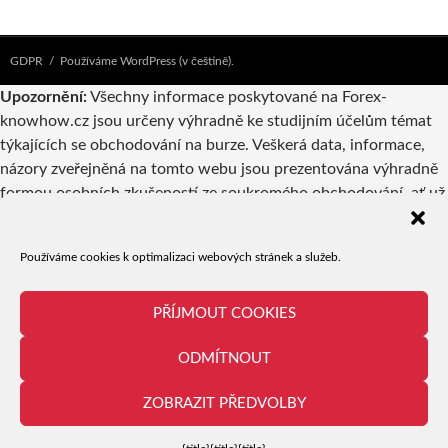
GDPR
Používáme WordPress (v češtině).
Upozornění:
Všechny informace poskytované na Forex-
knowhow.cz jsou určeny výhradně ke studijním účelům témat
týkajících se obchodování na burze. Veškerá data, informace,
názory zveřejněná na tomto webu jsou prezentována výhradně
formou osobních zkušeností ze soukromého obchodování, ať už
vlastníků webu nebo autorů příspěvků. Pokud jsou v
takovýchto příspěvcích zmiňovány konkrétní společnosti,
Používáme cookies k optimalizaci webových stránek a služeb.
produkty či obchodní příležitosti, nelze to v žádném případě
považovat za reklamu či doporučení a jejich případné využití je
tedy výhradně věcí odpovědnosti a uvážení uživatele.
PŘÍJMOUT COOKIES
Provozovatel serveru ani jednotliví autoři nejsou registrovanými
ODMÍTNOUT
brokery či investičním poradcem ani makléřem. Obchodování je
spojeno s velice vysokou mírou rizika a proto není vhodné pro
ZOBRAZIT PŘEDVOLBY
každého!
Exit mobile version