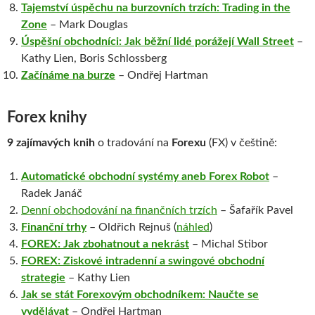
Tajemství úspěchu na burzovních trzích: Trading in the
Zone
– Mark Douglas
Úspěšní obchodníci: Jak běžní lidé porážejí Wall Street
–
Kathy Lien, Boris Schlossberg
Začínáme na burze
– Ondřej Hartman
Forex knihy
9 zajímavých knih
o tradování na
Forexu
(FX) v češtině:
Automatické obchodní systémy aneb Forex Robot
–
Radek Janáč
Denní obchodování na finančních trzích
– Šafařík Pavel
Finanční trhy
– Oldřich Rejnuš (
náhled
)
FOREX: Jak zbohatnout a nekrást
– Michal Stibor
FOREX: Ziskové intradenní a swingové obchodní
strategie
– Kathy Lien
Jak se stát Forexovým obchodníkem: Naučte se
vydělávat
– Ondřej Hartman