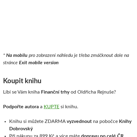
*
Na mobilu
pro zobrazení náhledu je třeba zmáčknout dole na
stránce
Exit mobile version
Koupit knihu
Líbí se Vám kniha
Finanční trhy
od Oldřicha Rejnuše?
Podpořte autora
a
KUPTE
si knihu.
Knihu si můžete ZDARMA
vyzvednout
na pobočce
Knihy
Dobrovský
Při nákupu za 899 Kč a více máte
dopravu po celé ČR