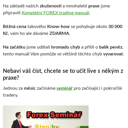
Na základě našich
zkušeností
a mnohaleté
praxe
jsme
připravili
Kompletní FOREX trading manuál
.
Běžná cena
takového
Know-how
se pohybuje okolo
30 000
Kč
, vám ho ale dáváme
ZDARMA
.
Na začátku
jsme udělali
hromadu chyb
a přišli o
balík peněz
,
tento manuál Vám pomůže se většině těchto chyb
vyvarovat
.
Nebaví váš číst, chcete se to učit live s někým z
praxe?
Jednou za
měsíc
začínáme
seminář
pro začínající i pokročilé
tradery.