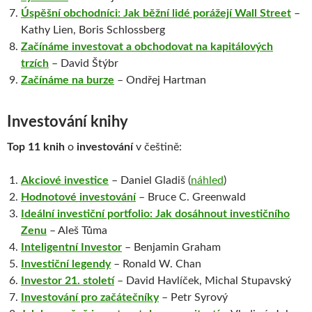
Úspěšní obchodníci: Jak běžní lidé porážejí Wall Street
–
Kathy Lien, Boris Schlossberg
Začínáme investovat a obchodovat na kapitálových
trzích
– David Štýbr
Začínáme na burze
– Ondřej Hartman
Investování knihy
Top 11 knih
o
investování
v češtině:
Akciové investice
– Daniel Gladiš (
náhled
)
Hodnotové investování
– Bruce C. Greenwald
Ideální investiční portfolio: Jak dosáhnout investičního
Zenu
– Aleš Tůma
Inteligentní Investor
– Benjamin Graham
Investiční legendy
– Ronald W. Chan
Investor 21. století
– David Havlíček, Michal Stupavský
Investování pro začátečníky
– Petr Syrový