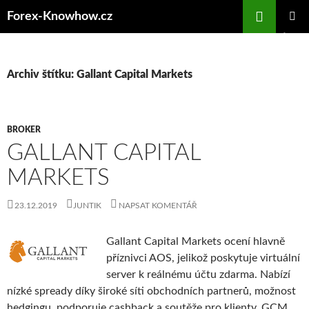
Přejít
Forex-Knowhow.cz
k
ZÁKLAD
obsahu
NAVIGA
webu
MENU
Archiv štítku: Gallant Capital Markets
BROKER
GALLANT CAPITAL
MARKETS
23.12.2019
JUNTIK
NAPSAT KOMENTÁŘ
Gallant Capital Markets ocení hlavně
příznivci AOS, jelikož poskytuje virtuální
server k reálnému účtu zdarma. Nabízí
nízké spready díky široké síti obchodních partnerů, možnost
hedgingu, podporuje cashback a soutěže pro klienty. GCM