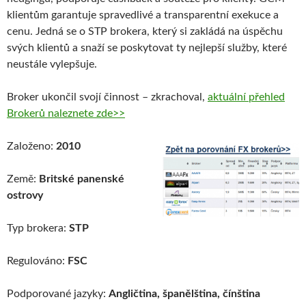
klientům garantuje spravedlivé a transparentní exekuce a
cenu. Jedná se o STP brokera, který si zakládá na úspěchu
svých klientů a snaží se poskytovat ty nejlepší služby, které
neustále vylepšuje.
Broker ukončil svojí činnost – zkrachoval,
aktuální přehled
Brokerů naleznete zde>>
Založeno:
2010
Země:
Britské panenské
ostrovy
Typ brokera:
STP
Regulováno:
FSC
Podporované jazyky:
Angličtina, španělština, čínština