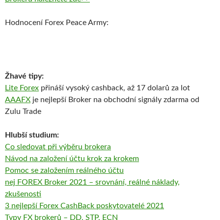
Hodnocení Forex Peace Army:
Žhavé tipy:
Lite Forex
přináší vysoký cashback, až 17 dolarů za lot
AAAFX
je nejlepší Broker na obchodní signály zdarma od
Zulu Trade
Hlubší studium:
Co sledovat při výběru brokera
Návod na založení účtu krok za krokem
Pomoc se založením reálného účtu
nej FOREX Broker 2021 – srovnání, reálné náklady,
zkušenosti
3 nejlepší Forex CashBack poskytovatelé 2021
Typy FX brokerů – DD, STP, ECN