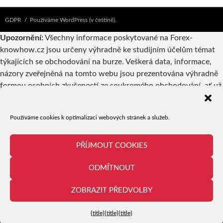
GDPR
Používáme WordPress (v češtině).
Upozornění:
Všechny informace poskytované na Forex-
knowhow.cz jsou určeny výhradně ke studijním účelům témat
týkajících se obchodování na burze. Veškerá data, informace,
názory zveřejněná na tomto webu jsou prezentována výhradně
formou osobních zkušeností ze soukromého obchodování, ať už
vlastníků webu nebo autorů příspěvků. Pokud jsou v
takovýchto příspěvcích zmiňovány konkrétní společnosti,
Používáme cookies k optimalizaci webových stránek a služeb.
produkty či obchodní příležitosti, nelze to v žádném případě
považovat za reklamu či doporučení a jejich případné využití je
tedy výhradně věcí odpovědnosti a uvážení uživatele.
PŘÍJMOUT COOKIES
Provozovatel serveru ani jednotliví autoři nejsou registrovanými
ODMÍTNOUT
brokery či investičním poradcem ani makléřem. Obchodování je
spojeno s velice vysokou mírou rizika a proto není vhodné pro
ZOBRAZIT PŘEDVOLBY
každého!
Exit mobile version
{title}
{title}
{title}