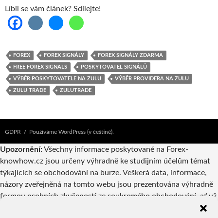
Líbil se vám článek? Sdílejte!
FOREX
FOREX SIGNÁLY
FOREX SIGNÁLY ZDARMA
FREE FOREX SIGNALS
POSKYTOVATEL SIGNÁLŮ
VÝBĚR POSKYTOVATELE NA ZULU
VÝBĚR PROVIDERA NA ZULU
ZULU TRADE
ZULUTRADE
GDPR
Používáme WordPress (v češtině).
Upozornění:
Všechny informace poskytované na Forex-
knowhow.cz jsou určeny výhradně ke studijním účelům témat
týkajících se obchodování na burze. Veškerá data, informace,
názory zveřejněná na tomto webu jsou prezentována výhradně
formou osobních zkušeností ze soukromého obchodování, ať už
vlastníků webu nebo autorů příspěvků. Pokud jsou v