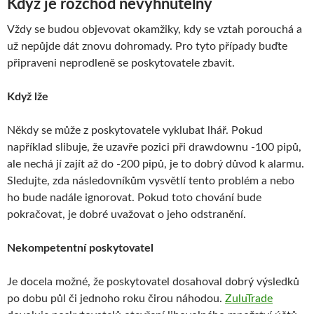
Když je rozchod nevyhnutelný
Vždy se budou objevovat okamžiky, kdy se vztah porouchá a
už nepůjde dát znovu dohromady. Pro tyto případy buďte
připraveni neprodleně se poskytovatele zbavit.
Když lže
Někdy se může z poskytovatele vyklubat lhář. Pokud
například slibuje, že uzavře pozici při drawdownu -100 pipů,
ale nechá jí zajít až do -200 pipů, je to dobrý důvod k alarmu.
Sledujte, zda následovníkům vysvětlí tento problém a nebo
ho bude nadále ignorovat. Pokud toto chování bude
pokračovat, je dobré uvažovat o jeho odstranění.
Nekompetentní poskytovatel
Je docela možné, že poskytovatel dosahoval dobrý výsledků
po dobu půl či jednoho roku čirou náhodou.
ZuluTrade