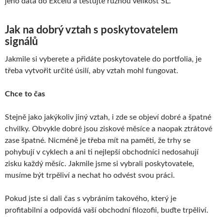
jeho data do Excelu a testujte různou velikost SL.
Jak na dobrý vztah s poskytovatelem
signálů
Jakmile si vyberete a přidáte poskytovatele do portfolia, je
třeba vytvořit určité úsilí, aby vztah mohl fungovat.
Chce to čas
Stejně jako jakýkoliv jiný vztah, i zde se objeví dobré a špatné
chvilky. Obvykle dobré jsou ziskové měsíce a naopak ztrátové
zase špatné. Nicméně je třeba mít na paměti, že trhy se
pohybují v cyklech a ani ti nejlepší obchodníci nedosahují
zisku každý měsíc. Jakmile jsme si vybrali poskytovatele,
musíme být trpěliví a nechat ho odvést svou práci.
Pokud jste si dali čas s vybráním takového, který je
profitabilní a odpovídá vaší obchodní filozofii, buďte trpěliví.