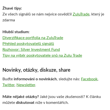
Žhavé tipy:
Ze všech signálů se nám nejvíce osvědčil
ZuluTrade
, který je
zdarma
Hlubší studium:
Diverzifikace portfolia na ZuluTrade
Přehled poskytovatelů signálů
Rozhovor: Silver Investment Fund
Tipy na výběr poskytovatele snů na Zulu Trade
Novinky, otázky, diskuze, share
Buďte
informováni o novinkách
, sledujte nás:
Facebook
,
Twitter
,
Newsletter
.
Máte nějaké otázky?
Jaké jsou vaše zkušenosti? K článku
můžete
diskutovat
níže v komentářích.