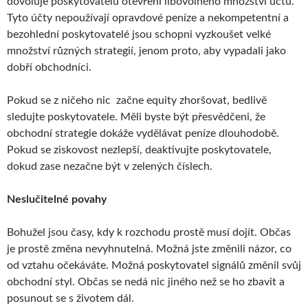
dovoluje poskytovatelů otevření libovolného množství účtů.
Tyto účty nepoužívají opravdové peníze a nekompetentní a
bezohlední poskytovatelé jsou schopni vyzkoušet velké
množství různých strategií, jenom proto, aby vypadali jako
dobří obchodníci.
Pokud se z ničeho nic začne equity zhoršovat, bedlivě
sledujte poskytovatele. Měli byste být přesvědčeni, že
obchodní strategie dokáže vydělávat peníze dlouhodobě.
Pokud se ziskovost nezlepší, deaktivujte poskytovatele,
dokud zase nezačne být v zelených číslech.
Neslučitelné povahy
Bohužel jsou časy, kdy k rozchodu prostě musí dojít. Občas
je prostě změna nevyhnutelná. Možná jste změnili názor, co
od vztahu očekáváte. Možná poskytovatel signálů změnil svůj
obchodní styl. Občas se nedá nic jiného než se ho zbavit a
posunout se s životem dál.