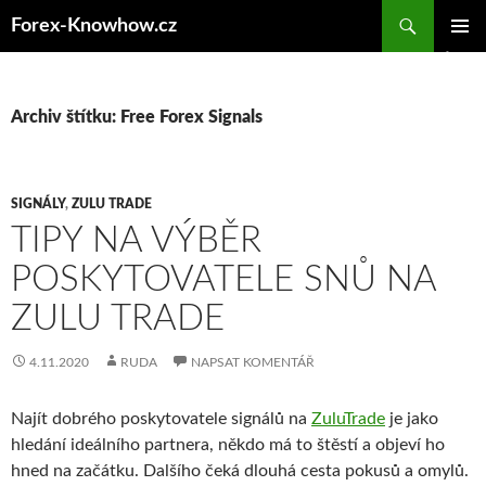
Přejít
Forex-Knowhow.cz
k
ZÁKLAD
obsahu
NAVIGA
webu
MENU
Archiv štítku: Free Forex Signals
SIGNÁLY
,
ZULU TRADE
TIPY NA VÝBĚR
POSKYTOVATELE SNŮ NA
ZULU TRADE
4.11.2020
RUDA
NAPSAT KOMENTÁŘ
Najít dobrého poskytovatele signálů na
ZuluTrade
je jako
hledání ideálního partnera, někdo má to štěstí a objeví ho
hned na začátku. Dalšího čeká dlouhá cesta pokusů a omylů.