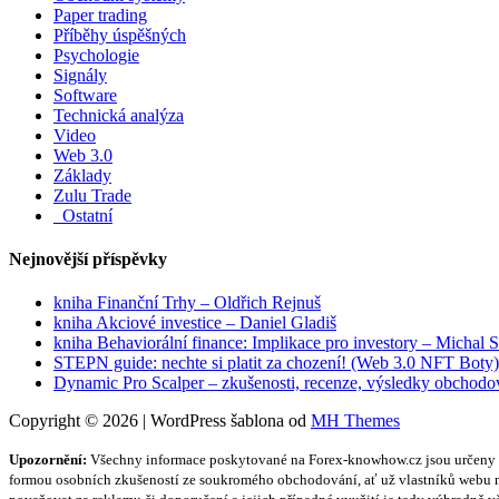
Paper trading
Příběhy úspěšných
Psychologie
Signály
Software
Technická analýza
Video
Web 3.0
Základy
Zulu Trade
_Ostatní
Nejnovější příspěvky
kniha Finanční Trhy – Oldřich Rejnuš
kniha Akciové investice – Daniel Gladiš
kniha Behaviorální finance: Implikace pro investory – Michal 
STEPN guide: nechte si platit za chození! (Web 3.0 NFT Boty)
Dynamic Pro Scalper – zkušenosti, recenze, výsledky obchodo
Copyright © 2026 | WordPress šablona od
MH Themes
Upozornění:
Všechny informace poskytované na Forex-knowhow.cz jsou určeny vý
formou osobních zkušeností ze soukromého obchodování, ať už vlastníků webu ne