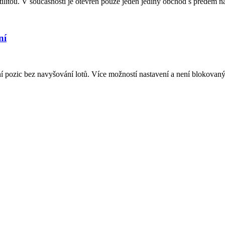
ilitou. V současnosti je otevřen pouze jeden jediný obchod s předem na
ní
ní pozic bez navyšování lotů. Více možností nastavení a není blokova