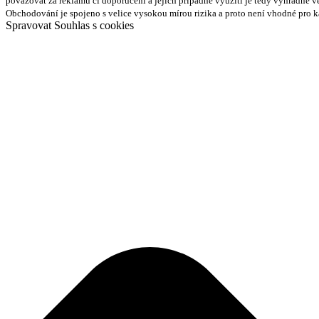
považovat za reklamu či doporučení a jejich případné využití je tedy výhradně v
Obchodování je spojeno s velice vysokou mírou rizika a proto není vhodné pro 
Spravovat Souhlas s cookies