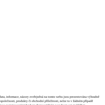
ata, informace, názory zveřejněná na tomto webu jsou prezentována výhradně
olečnosti, produkty či obchodní příležitosti, nelze to v žádném případě