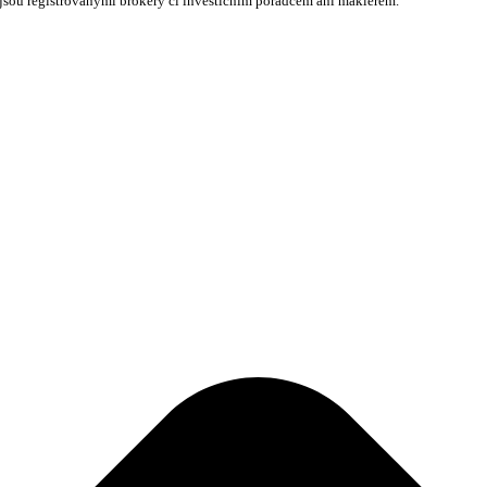
nejsou registrovanými brokery či investičním poradcem ani makléřem.