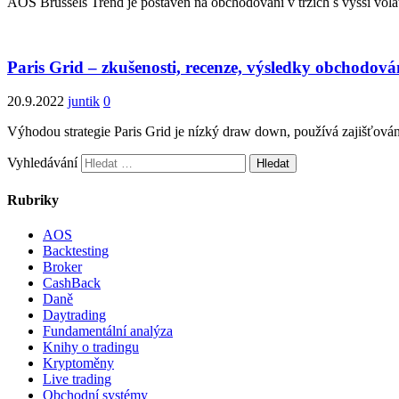
AOS Brussels Trend je postaven na obchodování v trzích s vyšší volat
Paris Grid – zkušenosti, recenze, výsledky obchodová
20.9.2022
juntik
0
Výhodou strategie Paris Grid je nízký draw down, používá zajišťová
Vyhledávání
Rubriky
AOS
Backtesting
Broker
CashBack
Daně
Daytrading
Fundamentální analýza
Knihy o tradingu
Kryptoměny
Live trading
Obchodní systémy