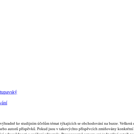
Stupavský
vání
hradně ke studijním účelům témat týkajících se obchodování na burze. Veškerá d
bo autorů příspěvků. Pokud jsou v takovýchto příspěvcích zmiňovány konkrétní sp