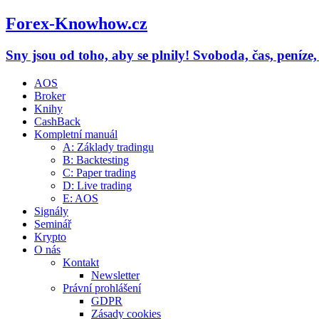
Forex-Knowhow.cz
Sny jsou od toho, aby se plnily! Svoboda, čas, peníze
AOS
Broker
Knihy
CashBack
Kompletní manuál
A: Základy tradingu
B: Backtesting
C: Paper trading
D: Live trading
E: AOS
Signály
Seminář
Krypto
O nás
Kontakt
Newsletter
Právní prohlášení
GDPR
Zásady cookies