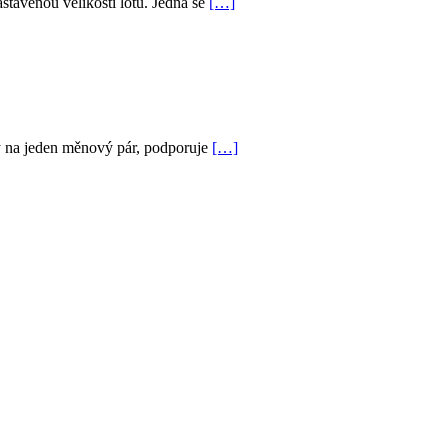
stavenou velikostí lotu. Jedná se
[…]
ný na jeden měnový pár, podporuje
[…]