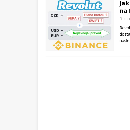
Jak
na 
30.
Revol
dosta
násle