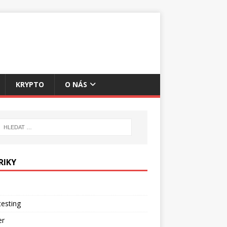
KRYPTO
O NÁS
RIKY
esting
er