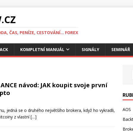
.CZ
DA, ČAS, PENÍZE, CESTOVÁNÍ... FOREX
ACK
KOMPLETNÍ MANUÁL
SIGNÁLY
SEMINÁŘ
ANCE návod: JAK koupit svoje první
pto
RUB
AOS
hu, jedná se o druhého největšího brokera, když ho vykradli,
tcoiny z vlastní
[…]
Backt
Brok