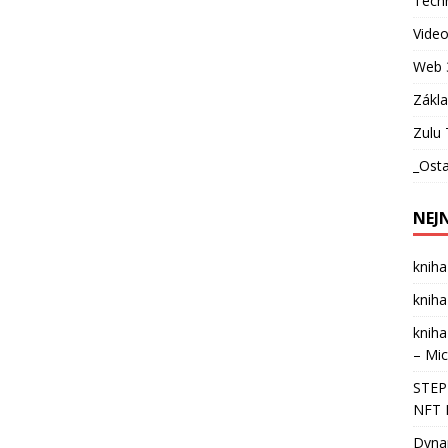
Techn
Vide
Web 
Zákl
Zulu 
_Osta
NEJ
kniha
kniha
kniha
– Mic
STEPN
NFT 
Dynam