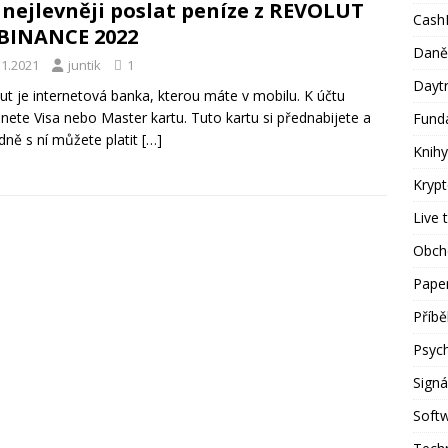
 nejlevněji poslat peníze z REVOLUT
Cash
BINANCE 2022
Daně
11.2021
juntik
1
Dayt
ut je internetová banka, kterou máte v mobilu. K účtu
nete Visa nebo Master kartu. Tuto kartu si přednabijete a
Fund
dně s ní můžete platit
[…]
Knihy
Kryp
Live 
Obch
Paper
Příb
Psyc
Signá
Soft