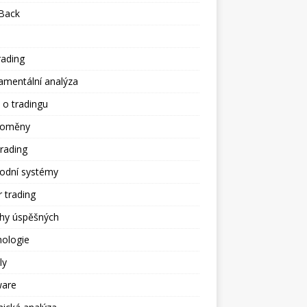
Back
rading
amentální analýza
 o tradingu
toměny
trading
odní systémy
 trading
ěhy úspěšných
hologie
ly
ware