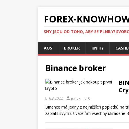
FOREX-KNOWHOW
SNY JSOU OD TOHO, ABY SE PLNILY! SVOBO
AOS
BROKER
KNIHY
CASHB
Binance broker
BIN
Cry
6.3.2022
juntik
0
Binance má jedny z nejnižších poplatků na tr
zaplatil svým uživatelům všechny ukradené Bi