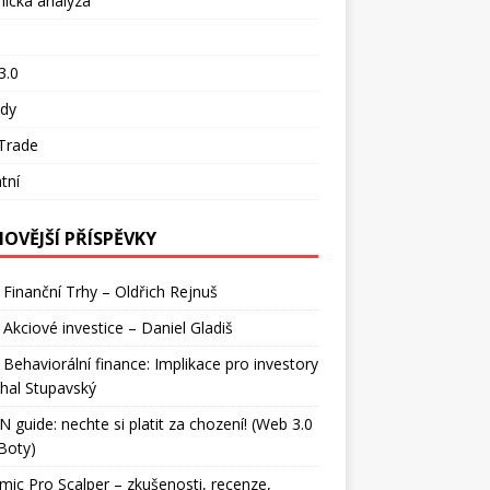
ická analýza
o
3.0
ady
Trade
tní
NOVĚJŠÍ PŘÍSPĚVKY
 Finanční Trhy – Oldřich Rejnuš
 Akciové investice – Daniel Gladiš
 Behaviorální finance: Implikace pro investory
hal Stupavský
 guide: nechte si platit za chození! (Web 3.0
Boty)
ic Pro Scalper – zkušenosti, recenze,