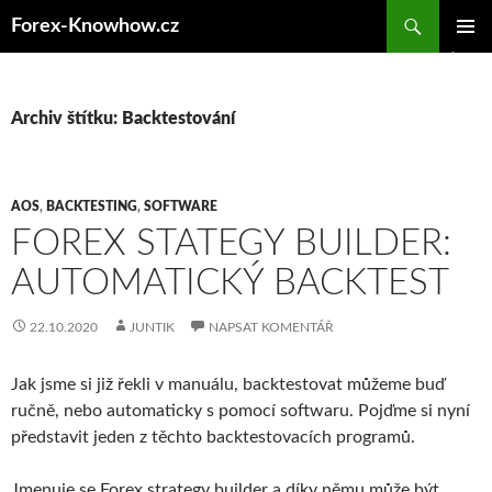
Přejít
Forex-Knowhow.cz
k
ZÁKLAD
obsahu
NAVIGA
webu
MENU
Archiv štítku: Backtestování
AOS
,
BACKTESTING
,
SOFTWARE
FOREX STATEGY BUILDER:
AUTOMATICKÝ BACKTEST
22.10.2020
JUNTIK
NAPSAT KOMENTÁŘ
Jak jsme si již řekli v manuálu, backtestovat můžeme buď
ručně, nebo automaticky s pomocí softwaru. Pojďme si nyní
představit jeden z těchto backtestovacích programů.
Jmenuje se Forex strategy builder a díky němu může být