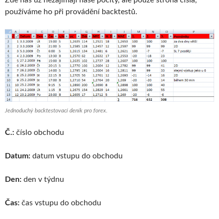
používáme ho při provádění backtestů.
Jednoduchý backtestovací deník pro forex.
Č.:
číslo obchodu
Datum:
datum vstupu do obchodu
Den:
den v týdnu
Čas:
čas vstupu do obchodu