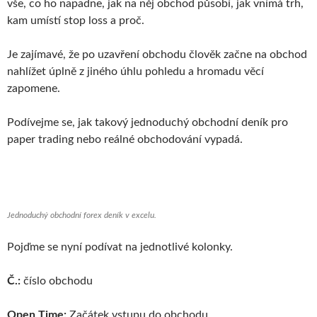
vše, co ho napadne, jak na něj obchod působí, jak vnímá trh,
kam umístí stop loss a proč.
Je zajímavé, že po uzavření obchodu člověk začne na obchod
nahlížet úplně z jiného úhlu pohledu a hromadu věcí
zapomene.
Podívejme se, jak takový jednoduchý obchodní deník pro
paper trading nebo reálné obchodování vypadá.
Jednoduchý obchodní forex deník v excelu.
Pojďme se nyní podívat na jednotlivé kolonky.
Č.:
číslo obchodu
Open Time:
Začátek vstupu do obchodu