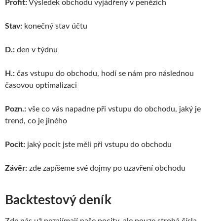
Profit:
Výsledek obchodu vyjádřený v penězích
Stav:
konečný stav účtu
D.:
den v týdnu
H.:
čas vstupu do obchodu, hodí se nám pro následnou
časovou optimalizaci
Pozn.:
vše co vás napadne při vstupu do obchodu, jaký je
trend, co je jiného
Pocit:
jaký pocit jste měli při vstupu do obchodu
Závěr:
zde zapíšeme své dojmy po uzavření obchodu
Backtestový deník
Zde nás už nezajímají naše pocity, ale pouze strohá čísla,