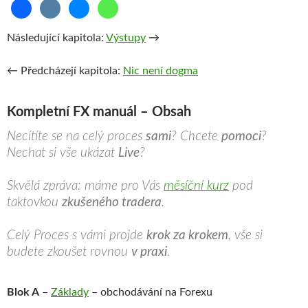
Následující kapitola:
Výstupy
→
← Předcházejí kapitola:
Nic není dogma
Kompletní FX manuál – Obsah
Necítíte se na celý proces
sami
? Chcete
pomoci
?
Nechat si vše ukázat
Live
?
Skvělá zpráva: máme pro Vás
měsíční kurz
pod
taktovkou
zkušeného tradera
.
Celý Proces s vámi projde
krok za krokem
, vše si
budete zkoušet rovnou
v praxi
.
Blok A
–
Základy
– obchodávání na Forexu