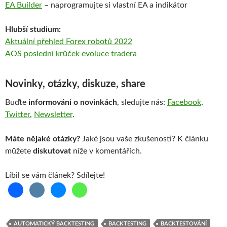
EA Builder
– naprogramujte si vlastní EA a indikátor
Hlubší studium:
Aktuální přehled Forex robotů 2022
AOS poslední krůček
evoluce
tradera
Novinky, otázky, diskuze, share
Buďte
informováni o novinkách
, sledujte nás:
Facebook
,
Twitter
,
Newsletter
.
Máte nějaké otázky?
Jaké jsou vaše zkušenosti? K článku
můžete
diskutovat
níže v komentářích.
Líbil se vám článek? Sdílejte!
AUTOMATICKÝ BACKTESTING
BACKTESTING
BACKTESTOVÁNÍ