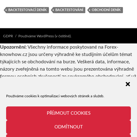
BACKTESTOVACÍ DENÍK
BACKTESTOVÁNÍ
OBCHODNÍ DENÍK
GDPR
Používáme WordPress (v češtině).
Upozornění:
Všechny informace poskytované na Forex-
knowhow.cz jsou určeny výhradně ke studijním účelům témat
týkajících se obchodování na burze. Veškerá data, informace,
názory zveřejněná na tomto webu jsou prezentována výhradně
formou osobních zkušeností ze soukromého obchodování, ať už
vlastníků webu nebo autorů příspěvků. Pokud jsou v
takovýchto příspěvcích zmiňovány konkrétní společnosti,
Používáme cookies k optimalizaci webových stránek a služeb.
produkty či obchodní příležitosti, nelze to v žádném případě
považovat za reklamu či doporučení a jejich případné využití je
tedy výhradně věcí odpovědnosti a uvážení uživatele.
PŘÍJMOUT COOKIES
Provozovatel serveru ani jednotliví autoři nejsou registrovanými
ODMÍTNOUT
brokery či investičním poradcem ani makléřem. Obchodování je
spojeno s velice vysokou mírou rizika a proto není vhodné pro