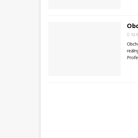
Obc
12.
Obcho
reáln
Profe