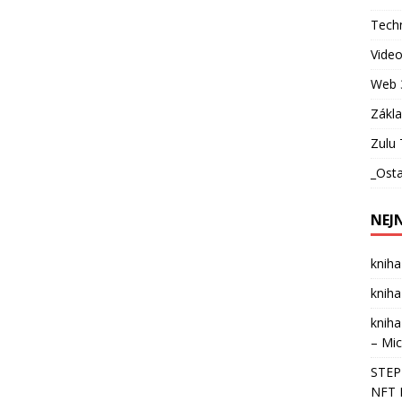
Techn
Vide
Web 
Zákl
Zulu 
_Osta
NEJ
kniha
kniha
kniha
– Mic
STEPN
NFT 