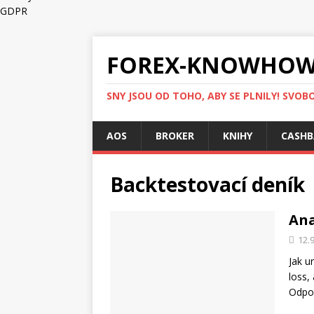
GDPR
FOREX-KNOWHOW
SNY JSOU OD TOHO, ABY SE PLNILY! SVOBO
AOS
BROKER
KNIHY
CASHB
Backtestovací deník
Ana
12.
Jak u
loss,
Odpo