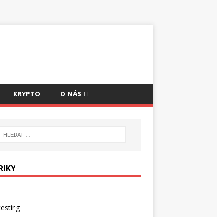
KRYPTO
O NÁS
RIKY
esting