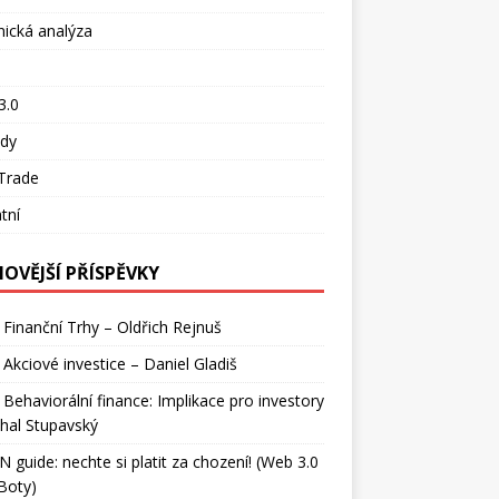
ická analýza
o
3.0
ady
Trade
tní
NOVĚJŠÍ PŘÍSPĚVKY
 Finanční Trhy – Oldřich Rejnuš
 Akciové investice – Daniel Gladiš
 Behaviorální finance: Implikace pro investory
hal Stupavský
 guide: nechte si platit za chození! (Web 3.0
Boty)