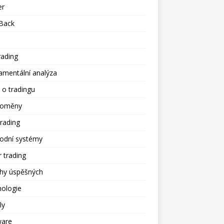
er
Back
rading
amentální analýza
 o tradingu
toměny
trading
odní systémy
 trading
ěhy úspěšných
hologie
ly
ware