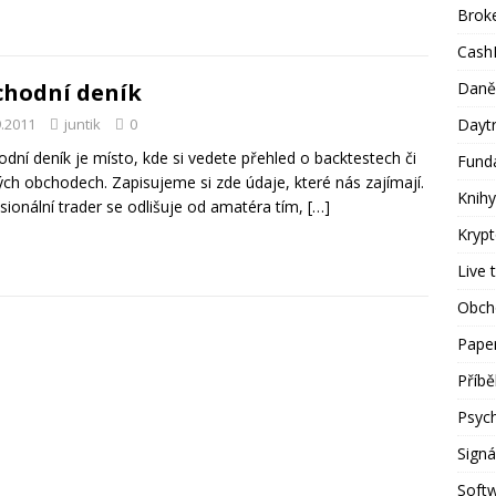
Brok
Cash
Daně
hodní deník
Dayt
9.2011
juntik
0
dní deník je místo, kde si vedete přehled o backtestech či
Fund
ých obchodech. Zapisujeme si zde údaje, které nás zajímají.
Knihy
sionální trader se odlišuje od amatéra tím,
[…]
Kryp
Live 
Obch
Paper
Příb
Psyc
Signá
Soft