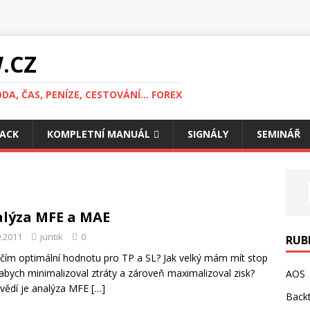
.CZ
DA, ČAS, PENÍZE, CESTOVÁNÍ... FOREX
ACK
KOMPLETNÍ MANUÁL
SIGNÁLY
SEMINÁŘ
lýza MFE a MAE
9.2011
juntik
0
RUB
rčím optimální hodnotu pro TP a SL? Jak velký mám mít stop
 abych minimalizoval ztráty a zároveň maximalizoval zisk?
AOS
vědí je analýza MFE
[…]
Backt