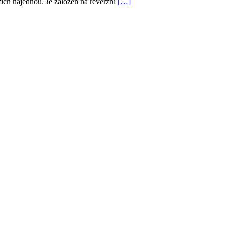
trzích najednou. Je založen na reverzní
[…]