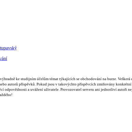
Stupavský
vání
hradně ke studijním účelům témat týkajících se obchodování na burze. Veškerá d
bo autorů příspěvků. Pokud jsou v takovýchto příspěvcích zmiňovány konkrétní sp
ěcí odpovědnosti a uvážení uživatele. Provozovatel serveru ani jednotliví autoři 
každého!