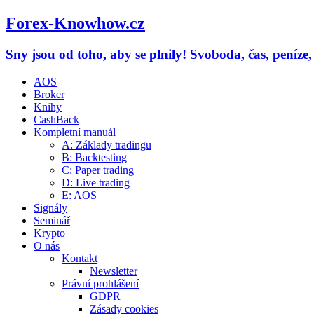
Forex-Knowhow.cz
Sny jsou od toho, aby se plnily! Svoboda, čas, peníze
AOS
Broker
Knihy
CashBack
Kompletní manuál
A: Základy tradingu
B: Backtesting
C: Paper trading
D: Live trading
E: AOS
Signály
Seminář
Krypto
O nás
Kontakt
Newsletter
Právní prohlášení
GDPR
Zásady cookies