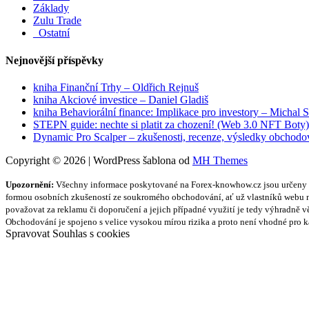
Základy
Zulu Trade
_Ostatní
Nejnovější příspěvky
kniha Finanční Trhy – Oldřich Rejnuš
kniha Akciové investice – Daniel Gladiš
kniha Behaviorální finance: Implikace pro investory – Michal 
STEPN guide: nechte si platit za chození! (Web 3.0 NFT Boty)
Dynamic Pro Scalper – zkušenosti, recenze, výsledky obchodo
Copyright © 2026 | WordPress šablona od
MH Themes
Upozornění:
Všechny informace poskytované na Forex-knowhow.cz jsou určeny vý
formou osobních zkušeností ze soukromého obchodování, ať už vlastníků webu ne
považovat za reklamu či doporučení a jejich případné využití je tedy výhradně v
Obchodování je spojeno s velice vysokou mírou rizika a proto není vhodné pro 
Spravovat Souhlas s cookies