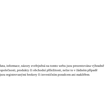
ata, informace, názory zveřejněná na tomto webu jsou prezentována výhradně
olečnosti, produkty či obchodní příležitosti, nelze to v žádném případě
nejsou registrovanými brokery či investičním poradcem ani makléřem.