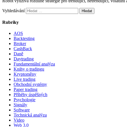
Robot využívá rozdílné strategie pro trendující, netrendující, volatiln
Vyhledávání
Rubriky
AOS
Backtesting
Broker
CashBack
Daně
Daytrading
Fundamentální analýza
Knihy o tradingu
Kryptoměny
Live trading
Obchodní systémy
Paper trading
Příběhy úspěšných
Psychologie
Signály
Software
Technická analýza
Video
Web 3.0