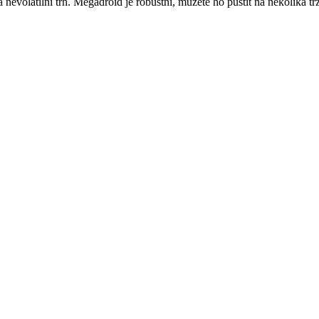
í a nevolatilní trh. Megadroid je robustní, můžete ho pustit na několika 