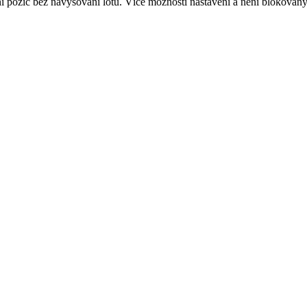
ní pozic bez navyšování lotů. Více možností nastavení a není blokova