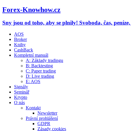
Forex-Knowhow.cz
Sny jsou od toho, aby se plnily! Svoboda, čas, peníze
AOS
Broker
Knihy
CashBack
Kompletní manuál
A: Základy tradingu
B: Backtesting
C: Paper trading
D: Live trading
E: AOS
Signály
Seminář
Krypto
O nás
Kontakt
Newsletter
Právní prohlášení
GDPR
Zásady cookies