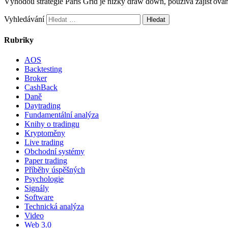
Výhodou strategie Paris Grid je nízký draw down, používá zajišťová
Vyhledávání
Rubriky
AOS
Backtesting
Broker
CashBack
Daně
Daytrading
Fundamentální analýza
Knihy o tradingu
Kryptoměny
Live trading
Obchodní systémy
Paper trading
Příběhy úspěšných
Psychologie
Signály
Software
Technická analýza
Video
Web 3.0