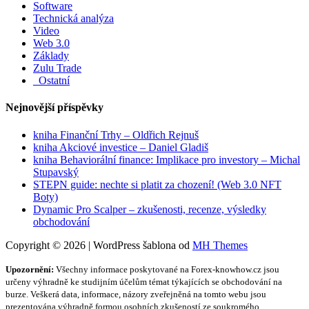
Software
Technická analýza
Video
Web 3.0
Základy
Zulu Trade
_Ostatní
Nejnovější příspěvky
kniha Finanční Trhy – Oldřich Rejnuš
kniha Akciové investice – Daniel Gladiš
kniha Behaviorální finance: Implikace pro investory – Michal
Stupavský
STEPN guide: nechte si platit za chození! (Web 3.0 NFT
Boty)
Dynamic Pro Scalper – zkušenosti, recenze, výsledky
obchodování
Copyright © 2026 | WordPress šablona od
MH Themes
Upozornění:
Všechny informace poskytované na Forex-knowhow.cz jsou
určeny výhradně ke studijním účelům témat týkajících se obchodování na
burze. Veškerá data, informace, názory zveřejněná na tomto webu jsou
prezentována výhradně formou osobních zkušeností ze soukromého