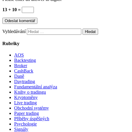
13 + 10 =
Vyhledávání
Rubriky
AOS
Backtesting
Broker
CashBack
Daně
Daytrading
Fundamentální analýza
Knihy o tradingu
Kryptoměny
Live trading
Obchodní systémy
Paper trading
Příběhy úspěšných
Psychologie
Signály