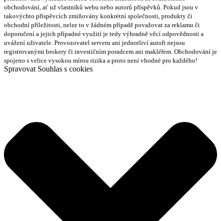
obchodování, ať už vlastníků webu nebo autorů příspěvků. Pokud jsou v
takovýchto příspěvcích zmiňovány konkrétní společnosti, produkty či
obchodní příležitosti, nelze to v žádném případě považovat za reklamu či
doporučení a jejich případné využití je tedy výhradně věcí odpovědnosti a
uvážení uživatele. Provozovatel serveru ani jednotliví autoři nejsou
registrovanými brokery či investičním poradcem ani makléřem. Obchodování je
spojeno s velice vysokou mírou rizika a proto není vhodné pro každého!
Spravovat Souhlas s cookies