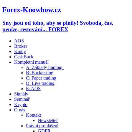
Forex-Knowhow.cz
Sny jsou od toho, aby se plnily! Svoboda, čas,
peníze, cestování... FOREX
AOS
Broker
Knihy
CashBack
Kompletní manuál
A: Základy tradingu
B: Backtesting
C: Paper trading
D: Live trading
E: AOS
Signály
Seminář
Krypto
O nás
Kontakt
Newsletter
Právní prohlášení
GDPR