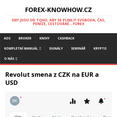
FOREX-KNOWHOW.CZ
SNY JSOU OD TOHO, ABY SE PLNILY! SVOBODA, ČAS,
PENÍZE, CESTOVÁNÍ... FOREX
AOS
BROKER
KNIHY
CASHBACK
KOMPLETNÍ MANUÁL
SIGNÁLY
SEMINÁŘ
KRYPTO
O NÁS
Revolut smena z CZK na EUR a
USD