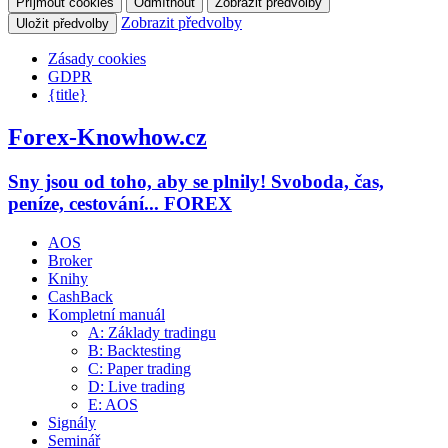
Příjmout cookies
Odmítnout
Zobrazit předvolby
Zobrazit předvolby
Uložit předvolby
Zásady cookies
GDPR
{title}
Forex-Knowhow.cz
Sny jsou od toho, aby se plnily! Svoboda, čas,
peníze, cestování... FOREX
AOS
Broker
Knihy
CashBack
Kompletní manuál
A: Základy tradingu
B: Backtesting
C: Paper trading
D: Live trading
E: AOS
Signály
Seminář