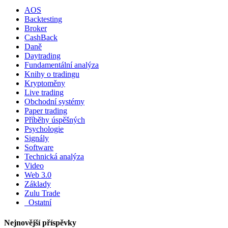
AOS
Backtesting
Broker
CashBack
Daně
Daytrading
Fundamentální analýza
Knihy o tradingu
Kryptoměny
Live trading
Obchodní systémy
Paper trading
Příběhy úspěšných
Psychologie
Signály
Software
Technická analýza
Video
Web 3.0
Základy
Zulu Trade
_Ostatní
Nejnovější příspěvky